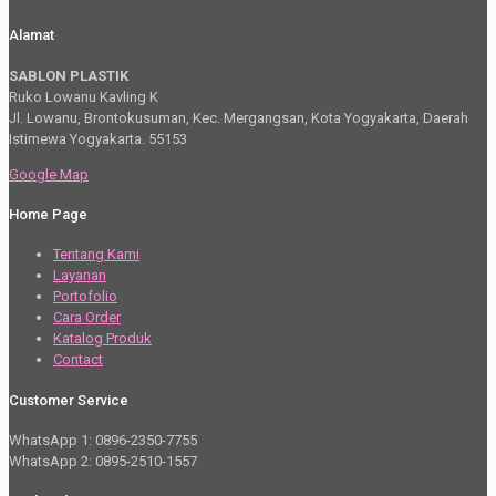
Alamat
SABLON PLASTIK
Ruko Lowanu Kavling K
Jl. Lowanu, Brontokusuman, Kec. Mergangsan, Kota Yogyakarta, Daerah
Istimewa Yogyakarta. 55153
Google Map
Home Page
Tentang Kami
Layanan
Portofolio
Cara Order
Katalog Produk
Contact
Customer Service
WhatsApp 1: 0896-2350-7755
WhatsApp 2: 0895-2510-1557