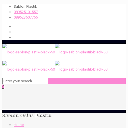
Sablon Plastik
089525101557
089623507755
0
Sablon Gelas Plastik
Home