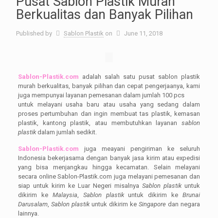
Pusat Sablon Plastik Murah
Berkualitas dan Banyak Pilihan
Published by
Sablon Plastik
on
June 11, 2018
Sablon-Plastik.com
adalah salah satu pusat sablon plastik
murah berkualitas, banyak pilihan dan cepat pengerjaanya,
kami
juga mempunyai layanan pemesanan dalam jumlah 100 pcs
untuk melayani usaha baru atau usaha yang sedang dalam
proses pertumbuhan dan ingin membuat tas plastik, kemasan
plastik, kantong plastik, atau membutuhkan layanan
sablon
plastik
dalam jumlah sedikit.
Sablon-Plastik.com
juga meayani pengiriman ke seluruh
Indonesia bekerjasama dengan banyak jasa kirim atau expedisi
yang bisa menjangkau hingga kecamatan. Selain melayani
secara online Sablon-Plastik.com juga melayani pemesanan dan
siap untuk kirim ke Luar Negeri misalnya
Sablon plastik
untuk
dikirim ke
Malaysia
,
Sablon plastik
untuk dikirim ke
Brunai
Darusalam
,
Sablon plastik
untuk dikirim ke
Singapore
dan negara
lainnya.