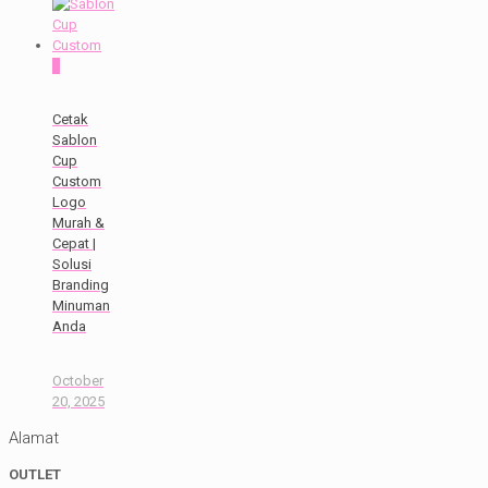
0
Cetak
Sablon
Cup
Custom
Logo
Murah &
Cepat |
Solusi
Branding
Minuman
Anda
October
20, 2025
Alamat
OUTLET