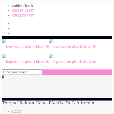
Sablon Plastik
089525101557
089623507755
0
Tempat Sablon Gelas Plastik Es Teh Jumbo
Home