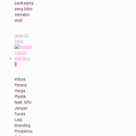
packaging
yang bikin
semakin
viral!
June 23,
2026
0
Imbas
Perang
Harga
Plastik
Naik 50%!
Jangan
Tunda
Lagi,
Branding
Produkmu