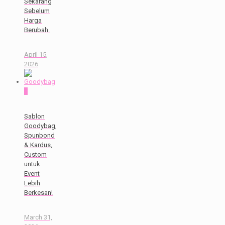
Sekarang
Sebelum
Harga
Berubah.
April 15,
2026
0
Sablon
Goodybag,
Spunbond
& Kardus,
Custom
untuk
Event
Lebih
Berkesan!
March 31,