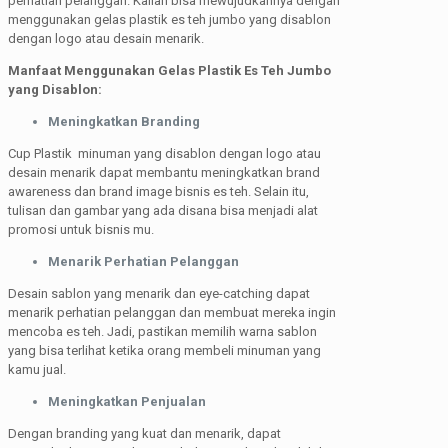
perhatian pelanggan. Kalian bisa mewujudkannya dengan
menggunakan gelas plastik es teh jumbo yang disablon
dengan logo atau desain menarik.
Manfaat Menggunakan Gelas Plastik Es Teh Jumbo
yang Disablon:
Meningkatkan Branding
Cup Plastik minuman yang disablon dengan logo atau
desain menarik dapat membantu meningkatkan brand
awareness dan brand image bisnis es teh. Selain itu,
tulisan dan gambar yang ada disana bisa menjadi alat
promosi untuk bisnis mu.
Menarik Perhatian Pelanggan
Desain sablon yang menarik dan eye-catching dapat
menarik perhatian pelanggan dan membuat mereka ingin
mencoba es teh. Jadi, pastikan memilih warna sablon
yang bisa terlihat ketika orang membeli minuman yang
kamu jual.
Meningkatkan Penjualan
Dengan branding yang kuat dan menarik, dapat