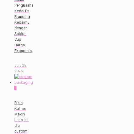
Pengusaha
Kedai Es
Branding
Kedaimu
dengan
Sablon
Cup
Harga
Ekonomis.
July 28,
2026
0
Bikin
Kuliner
Makin
Laris, Ini
dia
custom