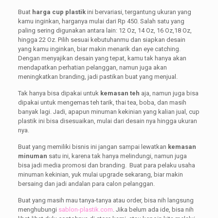
Buat
harga cup plastik
ini bervariasi, tergantung ukuran yang
kamu inginkan, harganya mulai dari Rp 450. Salah satu yang
paling sering digunakan antara lain: 12 Oz, 14 Oz, 16 Oz,18 Oz,
hingga 22 Oz. Pilih sesuai kebutuhanmu dan siapkan desain
yang kamu inginkan, biar makin menarik dan eye catching.
Dengan menyajikan desain yang tepat, kamu tak hanya akan
mendapatkan perhatian pelanggan, namun juga akan
meningkatkan branding, jadi pastikan buat yang menjual.
Tak hanya bisa dipakai untuk
kemasan teh
aja, namun juga bisa
dipakai untuk mengemas teh tarik, thai tea, boba, dan masih
banyak lagi. Jadi, apapun minuman kekinian yang kalian jual, cup
plastik ini bisa disesuaikan, mulai dari desain nya hingga ukuran
nya.
Buat yang memiliki bisnis ini jangan sampai lewatkan
kemasan
minuman
satu ini, karena tak hanya melindungi, namun juga
bisa jadi media promosi dan branding. Buat para pelaku usaha
minuman kekinian, yuk mulai upgrade sekarang, biar makin
bersaing dan jadi andalan para calon pelanggan.
Buat yang masih mau tanya-tanya atau order, bisa nih langsung
menghubungi
sablon-plastik.com
. Jika belum ada ide, bisa nih