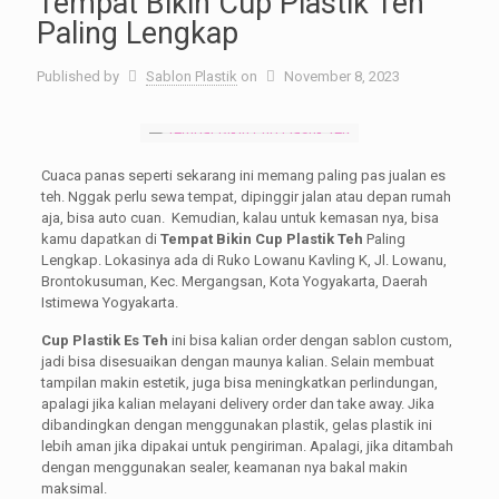
Tempat Bikin Cup Plastik Teh
Paling Lengkap
Published by
Sablon Plastik
on
November 8, 2023
Cuaca panas seperti sekarang ini memang paling pas jualan es
teh. Nggak perlu sewa tempat, dipinggir jalan atau depan rumah
aja, bisa auto cuan. Kemudian, kalau untuk kemasan nya, bisa
kamu dapatkan di
Tempat Bikin Cup Plastik Teh
Paling
Lengkap. Lokasinya ada di Ruko Lowanu Kavling K, Jl. Lowanu,
Brontokusuman, Kec. Mergangsan, Kota Yogyakarta, Daerah
Istimewa Yogyakarta.
Cup Plastik Es Teh
ini bisa kalian order dengan sablon custom,
jadi bisa disesuaikan dengan maunya kalian. Selain membuat
tampilan makin estetik, juga bisa meningkatkan perlindungan,
apalagi jika kalian melayani delivery order dan take away. Jika
dibandingkan dengan menggunakan plastik, gelas plastik ini
lebih aman jika dipakai untuk pengiriman. Apalagi, jika ditambah
dengan menggunakan sealer, keamanan nya bakal makin
maksimal.