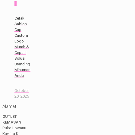
0
Cetak
Sablon
Cup
Custom
Logo
Murah &
Cepat |
Solusi
Branding
Minuman
Anda
October
20, 2025
Alamat
OUTLET
KEMASAN
Ruko Lowanu
Kavling K