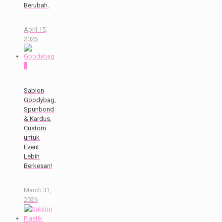
Berubah.
April 15,
2026
0
Sablon
Goodybag,
Spunbond
& Kardus,
Custom
untuk
Event
Lebih
Berkesan!
March 31,
2026