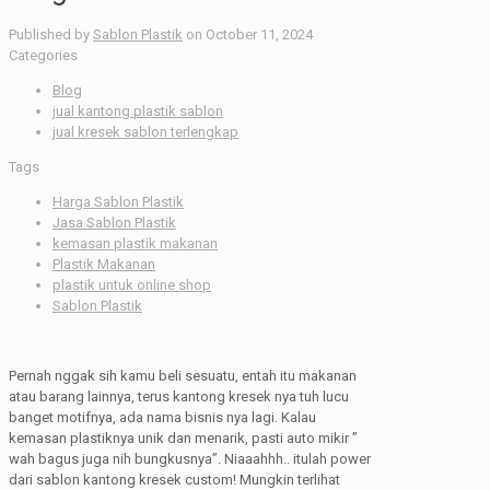
Published by
Sablon Plastik
on
October 11, 2024
Categories
Blog
jual kantong plastik sablon
jual kresek sablon terlengkap
Tags
Harga Sablon Plastik
Jasa Sablon Plastik
kemasan plastik makanan
Plastik Makanan
plastik untuk online shop
Sablon Plastik
Pernah nggak sih kamu beli sesuatu, entah itu makanan
atau barang lainnya, terus kantong kresek nya tuh lucu
banget motifnya, ada nama bisnis nya lagi. Kalau
kemasan plastiknya unik dan menarik, pasti auto mikir ”
wah bagus juga nih bungkusnya”. Niaaahhh.. itulah power
dari sablon kantong kresek custom! Mungkin terlihat