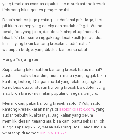
yang tebal dan nyaman dipakai—no more kantong kresek
tipis yang bikin gemes pengen nyubit!
Desain sablon juga penting. Hindari asal print logo, tapi
pikirkan konsep yang catchy dan mudah diingat. Warna
cerah, font yang jelas, dan desain simpel tapi menarik
bisa bikin konsumen nggak ragu buat kasih jempol dua.
Ini nih, yang bikin kantong kresekmu jadi “mahal”
walaupun budget yang dikeluarkan bersahabat.
Harga Terjangkau
Siapa bilang bikin sablon kantong kresek harus mahal?
Justru, ini solusi branding murah meriah yang nggak bikin
kantong bolong. Dengan modal yang relatif terjangkau,
kamu bisa dapet ratusan kantong kresek bersablon yang
siap bikin brand-mu makin popular di segala penjuru.
Menarik kan, pakai kantong kresek sablon? Yuk, sablon
kantong kresek kalian hanya di
sablon-plastik.com
, yang
sudah terbukti kualitasnya. Bagi kalian yang belum
memiliki desain, tenang aja, bisa kami bantu sekalian loh.
Tunggu apalagi? Yuk, pesan sekarang juga! Langsung aja
whatsapp di nomor:
089525101557