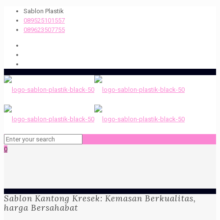
Sablon Plastik
089525101557
089623507755
0
Sablon Kantong Kresek: Kemasan Berkualitas,
harga Bersahabat