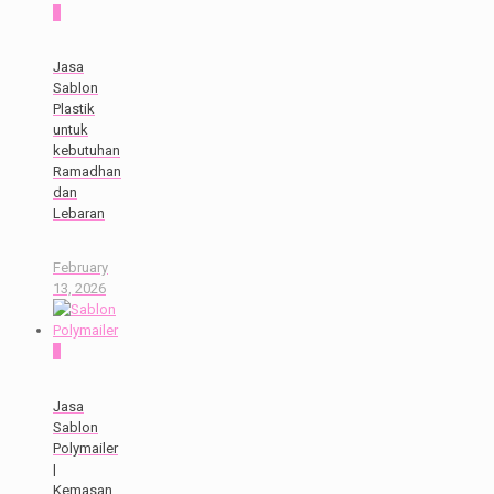
0
Jasa
Sablon
Plastik
untuk
kebutuhan
Ramadhan
dan
Lebaran
February
13, 2026
0
Jasa
Sablon
Polymailer
|
Kemasan