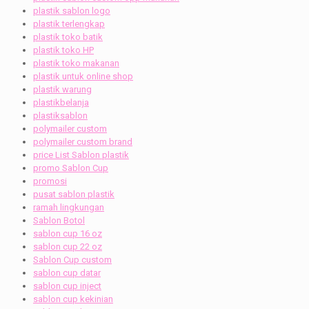
plastik sablon logo
plastik terlengkap
plastik toko batik
plastik toko HP
plastik toko makanan
plastik untuk online shop
plastik warung
plastikbelanja
plastiksablon
polymailer custom
polymailer custom brand
price List Sablon plastik
promo Sablon Cup
promosi
pusat sablon plastik
ramah lingkungan
Sablon Botol
sablon cup 16 oz
sablon cup 22 oz
Sablon Cup custom
sablon cup datar
sablon cup inject
sablon cup kekinian