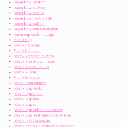
paper bowl custom
paper bowl delivery
paper bowl dine-in
paper bowl food grade
paper bowl sablon
paper bowl untuk makanan
paper cup custom Jogja
Plastik Bag
plastik hd plong
Plastik Kemasan
plastik kemasan custom
plastik kresek putih tebal
plastik kresek sablon
plastik kuliner
Plastik Makanan
plastik obat custom
plastik opp custom
plastik opp donat
plastik opp kue
plastik opp roti
plastik opp sablon roti bakery
plastik opp seal bungkus makanan
plastik printing custom
plastik sablon custom opp makanan