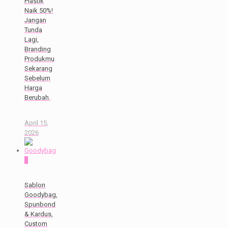
Plastik
Naik 50%!
Jangan
Tunda
Lagi,
Branding
Produkmu
Sekarang
Sebelum
Harga
Berubah.
April 15,
2026
0
Sablon
Goodybag,
Spunbond
& Kardus,
Custom