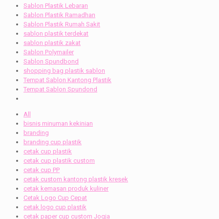
Sablon Plastik Lebaran
Sablon Plastik Ramadhan
Sablon Plastik Rumah Sakit
sablon plastik terdekat
sablon plastik zakat
Sablon Polymailer
Sablon Spundbond
shopping bag plastik sablon
Tempat Sablon Kantong Plastik
Tempat Sablon Spundond
All
bisnis minuman kekinian
branding
branding cup plastik
cetak cup plastik
cetak cup plastik custom
cetak cup PP
cetak custom kantong plastik kresek
cetak kemasan produk kuliner
Cetak Logo Cup Cepat
cetak logo cup plastik
cetak paper cup custom Jogja