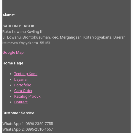
Alamat
SABLON PLASTIK
Ruko Lowanu Kavling K
Jl. Lowanu, Brontokusuman, Kec. Mergangsan, Kota Yogyakarta, Daerah
Istimewa Yogyakarta. 55153
Google Map
Home Page
Tentang Kami
Layanan
Portofolio
Cara Order
Katalog Produk
Contact
Customer Service
WhatsApp 1: 0896-2350-7755
WhatsApp 2: 0895-2510-1557