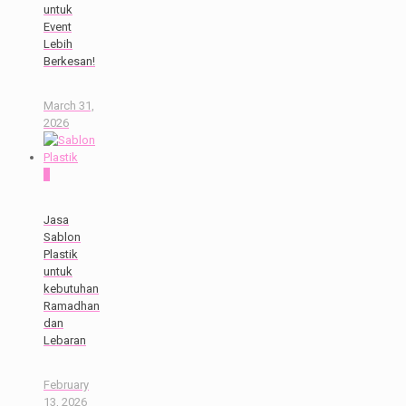
untuk
Event
Lebih
Berkesan!
March 31,
2026
0
Jasa
Sablon
Plastik
untuk
kebutuhan
Ramadhan
dan
Lebaran
February
13, 2026