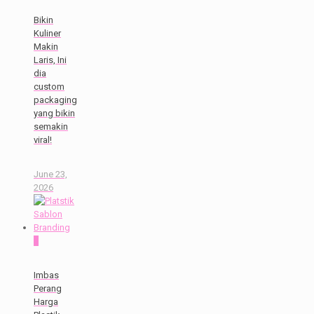
Bikin
Kuliner
Makin
Laris, Ini
dia
custom
packaging
yang bikin
semakin
viral!
June 23,
2026
0
Imbas
Perang
Harga