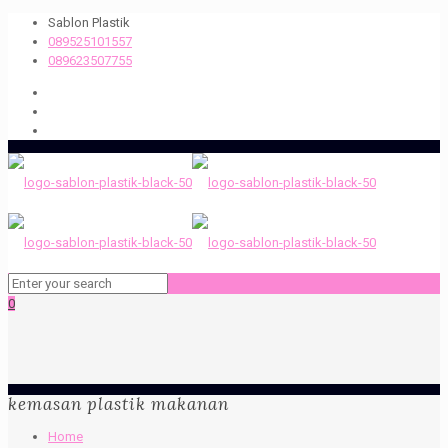
Sablon Plastik
089525101557
089623507755
0
kemasan plastik makanan
Home