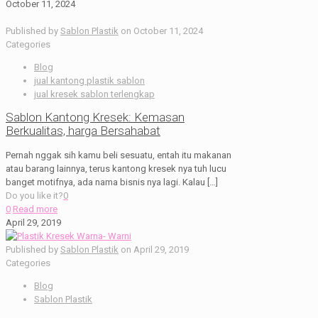
October 11, 2024
Published by
Sablon Plastik
on
October 11, 2024
Categories
Blog
jual kantong plastik sablon
jual kresek sablon terlengkap
Sablon Kantong Kresek: Kemasan
Berkualitas, harga Bersahabat
Pernah nggak sih kamu beli sesuatu, entah itu makanan
atau barang lainnya, terus kantong kresek nya tuh lucu
banget motifnya, ada nama bisnis nya lagi. Kalau
[…]
Do you like it?
0
0
Read more
April 29, 2019
Published by
Sablon Plastik
on
April 29, 2019
Categories
Blog
Sablon Plastik