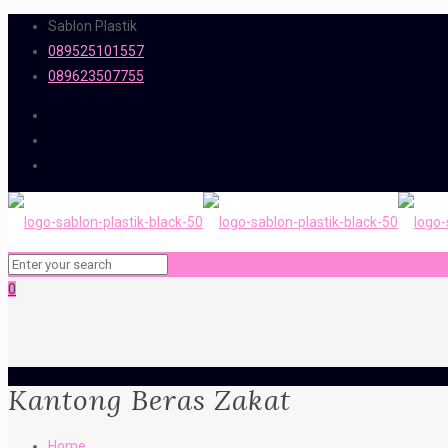
Sablon Plastik
089525101557
089623507755
0
Kantong Beras Zakat
Home