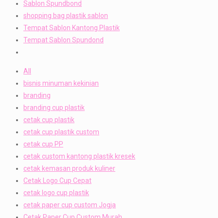
Sablon Spundbond
shopping bag plastik sablon
Tempat Sablon Kantong Plastik
Tempat Sablon Spundond
All
bisnis minuman kekinian
branding
branding cup plastik
cetak cup plastik
cetak cup plastik custom
cetak cup PP
cetak custom kantong plastik kresek
cetak kemasan produk kuliner
Cetak Logo Cup Cepat
cetak logo cup plastik
cetak paper cup custom Jogja
Cetak Paper Cup Custom Murah