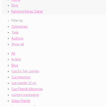
Blog
Kantong Beras Zakat
Filter by
Categories
Tags
Authors
Show all
All
Artikel
Blog
Cup Es Teh Jumbo
Cup Injection
cup plastik 22 oz
Cup Plastik Minuman
custom packaging
Gelas Plastik