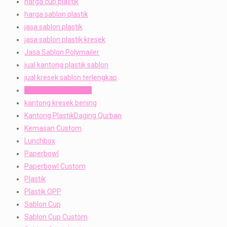
harga cup plastik
harga sablon plastik
jasa sablon plastik
jasa sablon plastik kresek
Jasa Sablon Polymailer
jual kantong plastik sablon
jual kresek sablon terlengkap
Kantong Beras Zakat
kantong kresek bening
Kantong PlastikDaging Qurban
Kemasan Custom
Lunchbox
Paperbowl
Paperbowl Custom
Plastik
Plastik OPP
Sablon Cup
Sablon Cup Custom