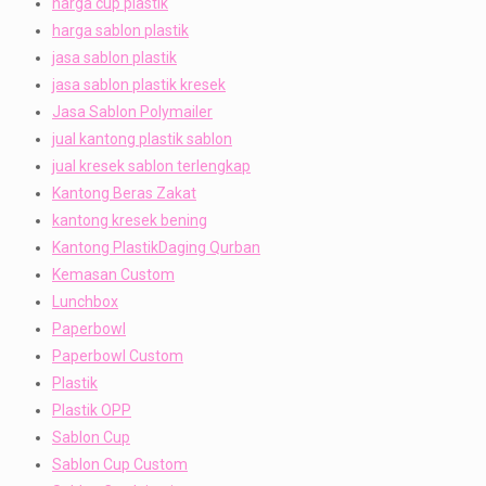
harga cup plastik
harga sablon plastik
jasa sablon plastik
jasa sablon plastik kresek
Jasa Sablon Polymailer
jual kantong plastik sablon
jual kresek sablon terlengkap
Kantong Beras Zakat
kantong kresek bening
Kantong PlastikDaging Qurban
Kemasan Custom
Lunchbox
Paperbowl
Paperbowl Custom
Plastik
Plastik OPP
Sablon Cup
Sablon Cup Custom