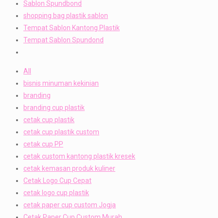
Sablon Spundbond
shopping bag plastik sablon
Tempat Sablon Kantong Plastik
Tempat Sablon Spundond
All
bisnis minuman kekinian
branding
branding cup plastik
cetak cup plastik
cetak cup plastik custom
cetak cup PP
cetak custom kantong plastik kresek
cetak kemasan produk kuliner
Cetak Logo Cup Cepat
cetak logo cup plastik
cetak paper cup custom Jogja
Cetak Paper Cup Custom Murah