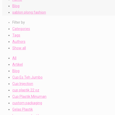
Blog
sablon plong fashion
Filter by
Categories
Tags
Authors
Show all
All
Artikel
Blog
Cup Es Teh Jumbo
Cup Injection
cup plastik 22 oz
Cup Plastik Minuman
custom packaging
Gelas Plastik