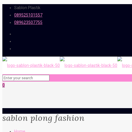
Sablon Plastik
089525101557
089623507755
0
sablon plong fashion
Home