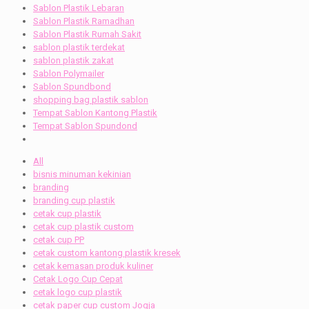
Sablon Plastik Lebaran
Sablon Plastik Ramadhan
Sablon Plastik Rumah Sakit
sablon plastik terdekat
sablon plastik zakat
Sablon Polymailer
Sablon Spundbond
shopping bag plastik sablon
Tempat Sablon Kantong Plastik
Tempat Sablon Spundond
All
bisnis minuman kekinian
branding
branding cup plastik
cetak cup plastik
cetak cup plastik custom
cetak cup PP
cetak custom kantong plastik kresek
cetak kemasan produk kuliner
Cetak Logo Cup Cepat
cetak logo cup plastik
cetak paper cup custom Jogja