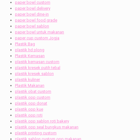
paper bowl custom
paper bowl delivery
paper bowl dine-in
paper bowl food grade
paper bowl sablon
paper bowl untuk makanan
paper cup custom Jogja
Plastik Bag
plastik hd plong
Plastik Kemasan
plastik kemasan custom
plastik kresek putih tebal
plastik kresek sablon
plastik kuliner
Plastik Makanan
plastik obat custom
plastik opp custom
plastik opp donat
plastik opp kue
plastik opp roti
plastik opp sablon roti bakery
plastik opp seal bungkus makanan
plastik printing custom
plastik sablon custom opp makanan