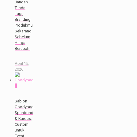
Jangan
Tunda
Lagi,
Branding
Produkmu
Sekarang
Sebelum
Harga
Berubah.
April 15,
2026
0
Sablon
Goodybag,
Spunbond
& Kardus,
Custom
untuk
Event