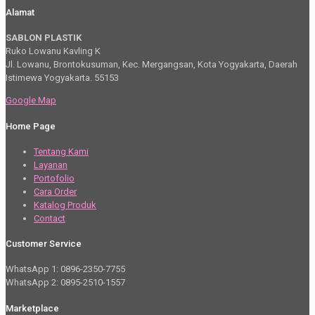
Alamat
SABLON PLASTIK
Ruko Lowanu Kavling K
Jl. Lowanu, Brontokusuman, Kec. Mergangsan, Kota Yogyakarta, Daerah
Istimewa Yogyakarta. 55153
Google Map
Home Page
Tentang Kami
Layanan
Portofolio
Cara Order
Katalog Produk
Contact
Customer Service
WhatsApp 1: 0896-2350-7755
WhatsApp 2: 0895-2510-1557
Marketplace