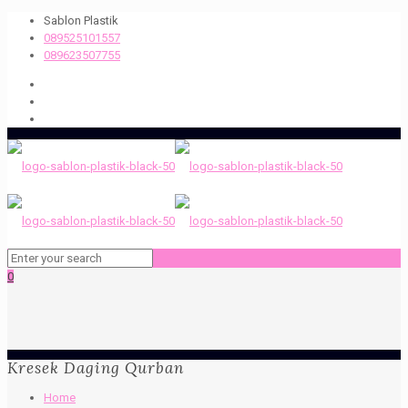
Sablon Plastik
089525101557
089623507755
0
Kresek Daging Qurban
Home