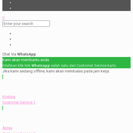
0
Chat Via
WhatsApp
Kami akan membantu anda
Silahkan klik link
Whatsapp
salah satu dari Customer Service kami.
Jika kami sedang offline, kami akan membalas pada jam kerja.
Kristina
Customer Service 1
Anisa