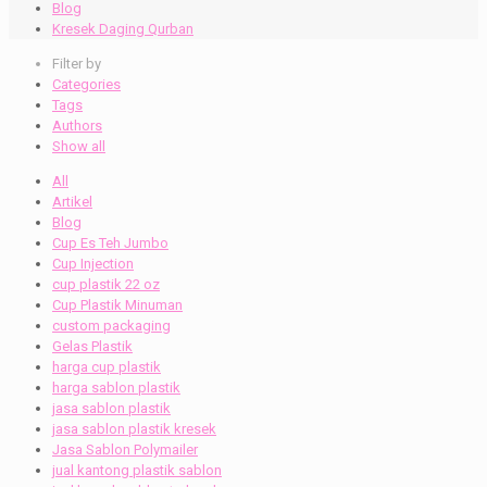
Blog
Kresek Daging Qurban
Filter by
Categories
Tags
Authors
Show all
All
Artikel
Blog
Cup Es Teh Jumbo
Cup Injection
cup plastik 22 oz
Cup Plastik Minuman
custom packaging
Gelas Plastik
harga cup plastik
harga sablon plastik
jasa sablon plastik
jasa sablon plastik kresek
Jasa Sablon Polymailer
jual kantong plastik sablon