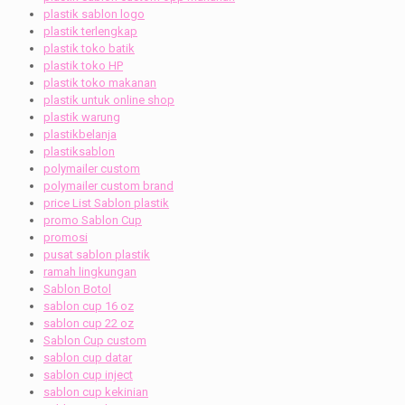
plastik sablon logo
plastik terlengkap
plastik toko batik
plastik toko HP
plastik toko makanan
plastik untuk online shop
plastik warung
plastikbelanja
plastiksablon
polymailer custom
polymailer custom brand
price List Sablon plastik
promo Sablon Cup
promosi
pusat sablon plastik
ramah lingkungan
Sablon Botol
sablon cup 16 oz
sablon cup 22 oz
Sablon Cup custom
sablon cup datar
sablon cup inject
sablon cup kekinian