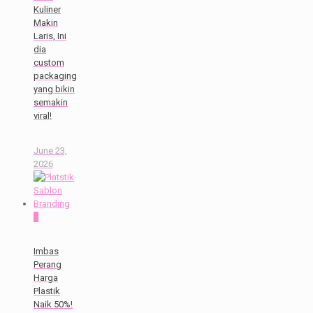
Kuliner
Makin
Laris, Ini
dia
custom
packaging
yang bikin
semakin
viral!
June 23,
2026
0
Imbas
Perang
Harga
Plastik
Naik 50%!