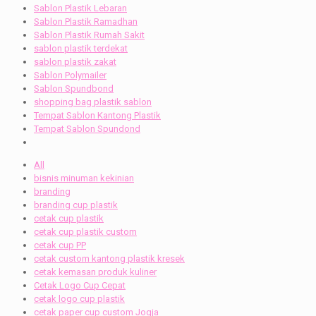
Sablon Plastik Lebaran
Sablon Plastik Ramadhan
Sablon Plastik Rumah Sakit
sablon plastik terdekat
sablon plastik zakat
Sablon Polymailer
Sablon Spundbond
shopping bag plastik sablon
Tempat Sablon Kantong Plastik
Tempat Sablon Spundond
All
bisnis minuman kekinian
branding
branding cup plastik
cetak cup plastik
cetak cup plastik custom
cetak cup PP
cetak custom kantong plastik kresek
cetak kemasan produk kuliner
Cetak Logo Cup Cepat
cetak logo cup plastik
cetak paper cup custom Jogja