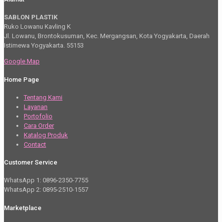
SABLON PLASTIK
Ruko Lowanu Kavling K
Jl. Lowanu, Brontokusuman, Kec. Mergangsan, Kota Yogyakarta, Daerah
Istimewa Yogyakarta. 55153
Google Map
Home Page
Tentang Kami
Layanan
Portofolio
Cara Order
Katalog Produk
Contact
Customer Service
WhatsApp 1: 0896-2350-7755
WhatsApp 2: 0895-2510-1557
Marketplace