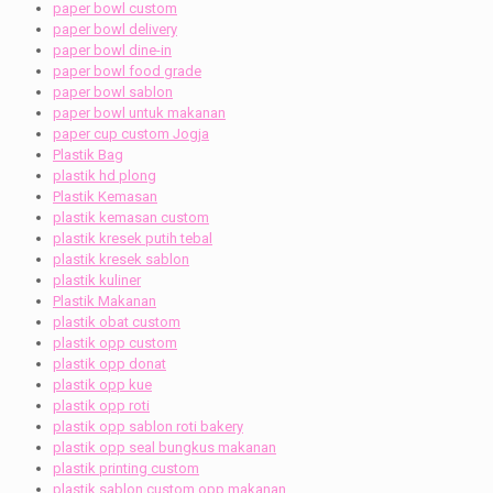
paper bowl custom
paper bowl delivery
paper bowl dine-in
paper bowl food grade
paper bowl sablon
paper bowl untuk makanan
paper cup custom Jogja
Plastik Bag
plastik hd plong
Plastik Kemasan
plastik kemasan custom
plastik kresek putih tebal
plastik kresek sablon
plastik kuliner
Plastik Makanan
plastik obat custom
plastik opp custom
plastik opp donat
plastik opp kue
plastik opp roti
plastik opp sablon roti bakery
plastik opp seal bungkus makanan
plastik printing custom
plastik sablon custom opp makanan