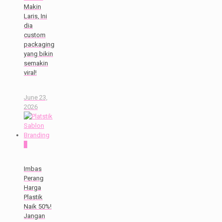
Makin
Laris, Ini
dia
custom
packaging
yang bikin
semakin
viral!
June 23,
2026
0
Imbas
Perang
Harga
Plastik
Naik 50%!
Jangan