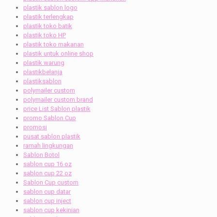
plastik sablon logo
plastik terlengkap
plastik toko batik
plastik toko HP
plastik toko makanan
plastik untuk online shop
plastik warung
plastikbelanja
plastiksablon
polymailer custom
polymailer custom brand
price List Sablon plastik
promo Sablon Cup
promosi
pusat sablon plastik
ramah lingkungan
Sablon Botol
sablon cup 16 oz
sablon cup 22 oz
Sablon Cup custom
sablon cup datar
sablon cup inject
sablon cup kekinian