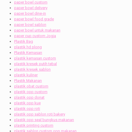
paper bowl custom
paper bowl delivery
paper bowl dine-in
paper bowl food grade
paper bowl sablon
paper bowl untuk makanan
paper cup custom Jogja
Plastik Bag
plastik hd plong
Plastik Kemasan
plastik kemasan custom
plastik kresek putih tebal
plastik kresek sablon
plastik kuliner
Plastik Makanan
plastik obat custom
plastik opp custom
plastik opp donat
plastik opp kue
plastik opp roti
plastik opp sablon roti bakery
plastik opp seal bungkus makanan
plastik printing custom
plastik sablon custom opp makanan