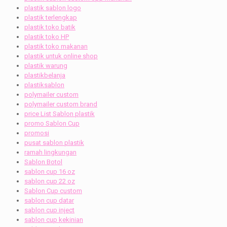
plastik sablon logo
plastik terlengkap
plastik toko batik
plastik toko HP
plastik toko makanan
plastik untuk online shop
plastik warung
plastikbelanja
plastiksablon
polymailer custom
polymailer custom brand
price List Sablon plastik
promo Sablon Cup
promosi
pusat sablon plastik
ramah lingkungan
Sablon Botol
sablon cup 16 oz
sablon cup 22 oz
Sablon Cup custom
sablon cup datar
sablon cup inject
sablon cup kekinian