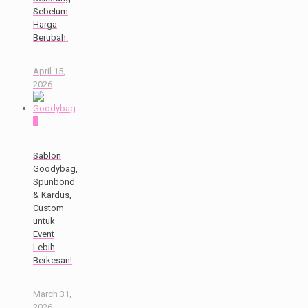
Sebelum
Harga
Berubah.
April 15,
2026
0
Sablon
Goodybag,
Spunbond
& Kardus,
Custom
untuk
Event
Lebih
Berkesan!
March 31,
2026