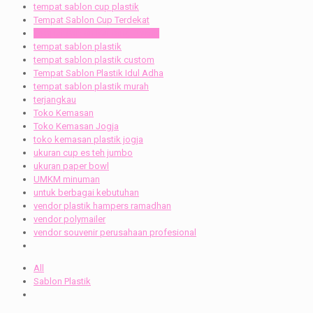
tempat sablon cup plastik
Tempat Sablon Cup Terdekat
Tempat Sablon Kantong Plastik
tempat sablon plastik
tempat sablon plastik custom
Tempat Sablon Plastik Idul Adha
tempat sablon plastik murah
terjangkau
Toko Kemasan
Toko Kemasan Jogja
toko kemasan plastik jogja
ukuran cup es teh jumbo
ukuran paper bowl
UMKM minuman
untuk berbagai kebutuhan
vendor plastik hampers ramadhan
vendor polymailer
vendor souvenir perusahaan profesional
All
Sablon Plastik