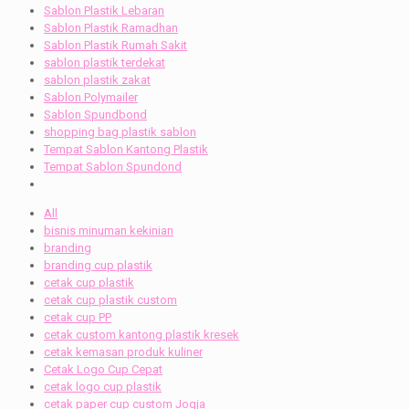
Sablon Plastik Lebaran
Sablon Plastik Ramadhan
Sablon Plastik Rumah Sakit
sablon plastik terdekat
sablon plastik zakat
Sablon Polymailer
Sablon Spundbond
shopping bag plastik sablon
Tempat Sablon Kantong Plastik
Tempat Sablon Spundond
All
bisnis minuman kekinian
branding
branding cup plastik
cetak cup plastik
cetak cup plastik custom
cetak cup PP
cetak custom kantong plastik kresek
cetak kemasan produk kuliner
Cetak Logo Cup Cepat
cetak logo cup plastik
cetak paper cup custom Jogja