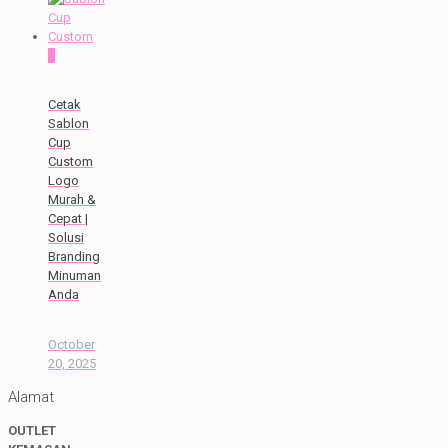
0
Cetak
Sablon
Cup
Custom
Logo
Murah &
Cepat |
Solusi
Branding
Minuman
Anda
October
20, 2025
Alamat
OUTLET