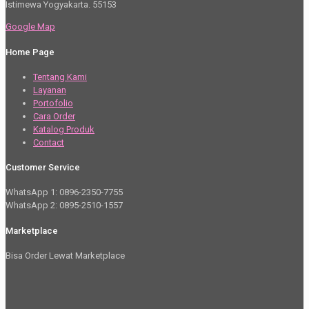
Istimewa Yogyakarta. 55153
Google Map
Home Page
Tentang Kami
Layanan
Portofolio
Cara Order
Katalog Produk
Contact
Customer Service
WhatsApp 1: 0896-2350-7755
WhatsApp 2: 0895-2510-1557
Marketplace
Bisa Order Lewat Marketplace