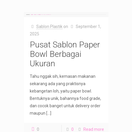
Sablon Plastik
on
September 1,
2025
Pusat Sablon Paper
Bowl Berbagai
Ukuran
Tahu nggak sih, kemasan makanan
sekarang ada yang praktisnya
kebangetan loh, yaitu paper bowl.
Bentuknya unik, bahannya food grade,
dan cocok banget untuk delivery order
maupun
[…]
0
0
Read more