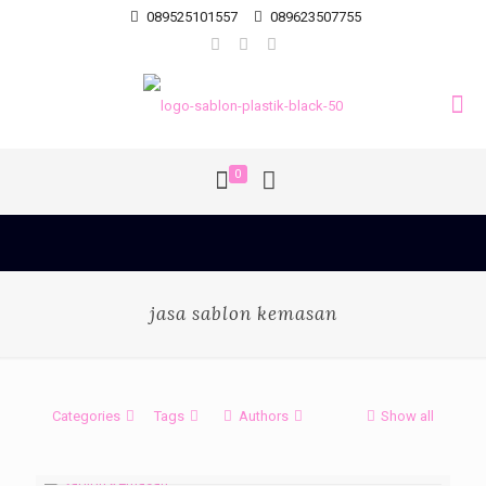
089525101557
089623507755
0
jasa sablon kemasan
Categories
Tags
Authors
Show all