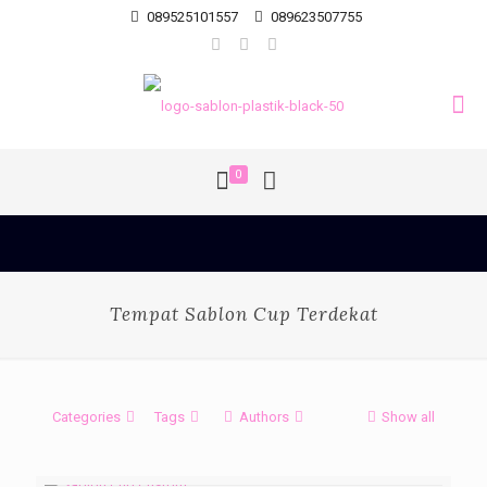
089525101557
089623507755
0
Tempat Sablon Cup Terdekat
Categories
Tags
Authors
Show all