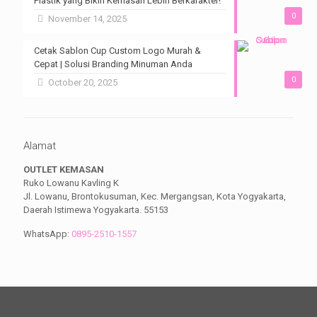
Plastik yang Bikin Kemasan Lebih Berkarakter!
0
November 14, 2025
Cetak Sablon Cup Custom Logo Murah &
Cepat | Solusi Branding Minuman Anda
0
October 20, 2025
Alamat
OUTLET KEMASAN
Ruko Lowanu Kavling K
Jl. Lowanu, Brontokusuman, Kec. Mergangsan, Kota Yogyakarta,
Daerah Istimewa Yogyakarta. 55153
WhatsApp:
0895-2510-1557