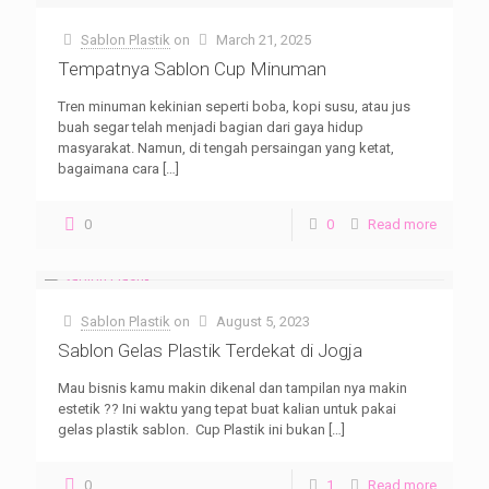
Sablon Plastik
on
March 21, 2025
Tempatnya Sablon Cup Minuman
Tren minuman kekinian seperti boba, kopi susu, atau jus
buah segar telah menjadi bagian dari gaya hidup
masyarakat. Namun, di tengah persaingan yang ketat,
bagaimana cara
[…]
0
0
Read more
Sablon Plastik
on
August 5, 2023
Sablon Gelas Plastik Terdekat di Jogja
Mau bisnis kamu makin dikenal dan tampilan nya makin
estetik ?? Ini waktu yang tepat buat kalian untuk pakai
gelas plastik sablon. Cup Plastik ini bukan
[…]
0
1
Read more