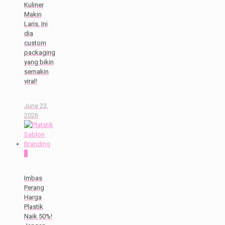
Kuliner
Makin
Laris, Ini
dia
custom
packaging
yang bikin
semakin
viral!
June 23,
2026
0
Imbas
Perang
Harga
Plastik
Naik 50%!