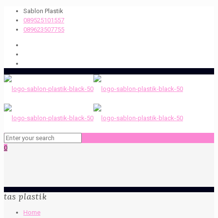
Sablon Plastik
089525101557
089623507755
0
tas plastik
Home