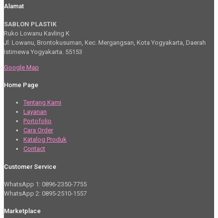
Alamat
SABLON PLASTIK
Ruko Lowanu Kavling K
Jl. Lowanu, Brontokusuman, Kec. Mergangsan, Kota Yogyakarta, Daerah
Istimewa Yogyakarta. 55153
Google Map
Home Page
Tentang Kami
Layanan
Portofolio
Cara Order
Katalog Produk
Contact
Customer Service
WhatsApp 1: 0896-2350-7755
WhatsApp 2: 0895-2510-1557
Marketplace