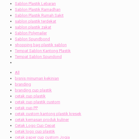
Sablon Plastik Lebaran
Sablon Plastik Ramadhan
Sablon Plastik Rumah Sakit
sablon plastik terdekat
sablon plastik zakat
Sablon Polymailer
Sablon Spundbond
shopping bag plastik sablon
Tempat Sablon Kantong Plastik
Tempat Sablon Spundond
All
bisnis minuman kekinian
branding
branding cup plastik
cetak cup plastik
cetak cup plastik custom
cetak cup PP
cetak custom kantong plastik kresek
cetak kemasan produk kuliner
Cetak Logo Cup Cepat
cetak logo cup plastik
cetak paper cup custom Jogja