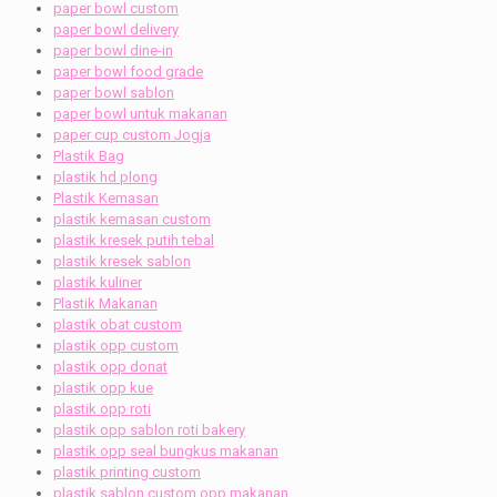
paper bowl custom
paper bowl delivery
paper bowl dine-in
paper bowl food grade
paper bowl sablon
paper bowl untuk makanan
paper cup custom Jogja
Plastik Bag
plastik hd plong
Plastik Kemasan
plastik kemasan custom
plastik kresek putih tebal
plastik kresek sablon
plastik kuliner
Plastik Makanan
plastik obat custom
plastik opp custom
plastik opp donat
plastik opp kue
plastik opp roti
plastik opp sablon roti bakery
plastik opp seal bungkus makanan
plastik printing custom
plastik sablon custom opp makanan