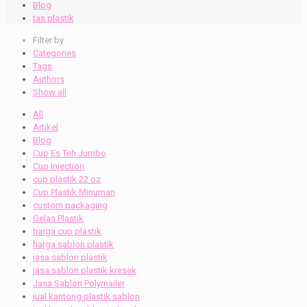
Blog
tas plastik
Filter by
Categories
Tags
Authors
Show all
All
Artikel
Blog
Cup Es Teh Jumbo
Cup Injection
cup plastik 22 oz
Cup Plastik Minuman
custom packaging
Gelas Plastik
harga cup plastik
harga sablon plastik
jasa sablon plastik
jasa sablon plastik kresek
Jasa Sablon Polymailer
jual kantong plastik sablon