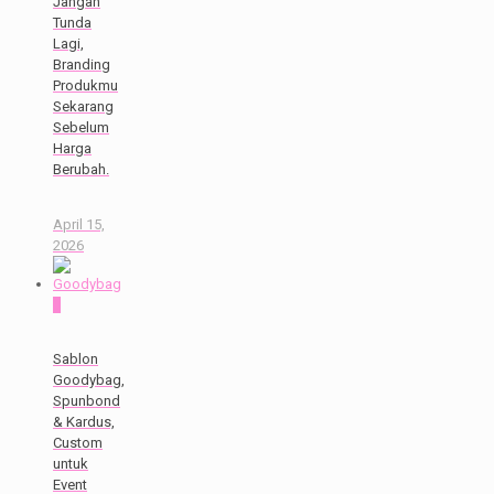
Jangan
Tunda
Lagi,
Branding
Produkmu
Sekarang
Sebelum
Harga
Berubah.
April 15,
2026
0
Sablon
Goodybag,
Spunbond
& Kardus,
Custom
untuk
Event