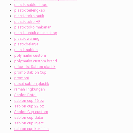
plastik sablon logo
plastik terlengkap
plastik toko batik
plastik toko HP
plastik toko makanan
plastik untuk online shop
plastik warung
plastikbelanja
plastiksablon
polymailer custom
polymailer custom brand
price List Sablon plastik
promo Sablon Cup
promosi
pusat sablon plastik
ramah lingkungan
Sablon Botol
sablon cup 16 oz
sablon cup 22 oz
Sablon Cup custom
sablon cup datar
sablon cup inject
sablon cup kekinian