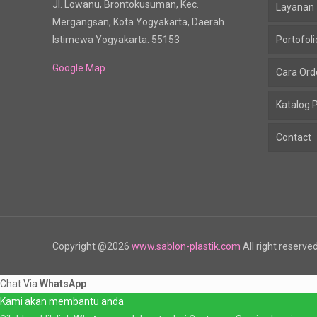
Jl. Lowanu, Brontokusuman, Kec.
Layanan
Mergangsan, Kota Yogyakarta, Daerah
Istimewa Yogyakarta. 55153
Portofoli
Google Map
Cara Ord
Katalog 
Contact
Copyright @2026
www.sablon-plastik.com
All right reserve
Chat Via
WhatsApp
Kami akan membantu anda