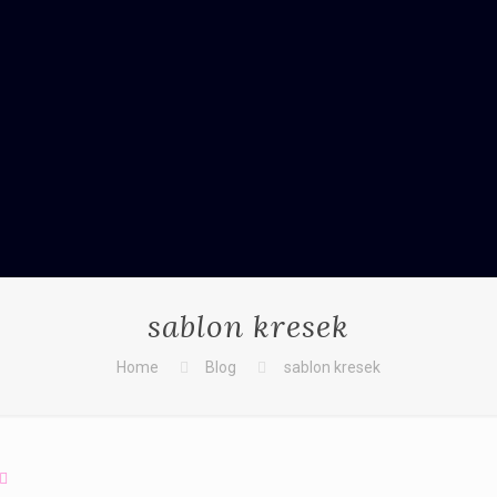
sablon kresek
Home
Blog
sablon kresek