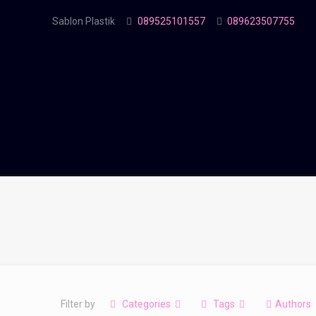
Sablon Plastik
089525101557
089623507755
Filter by
Categories
Tags
Authors