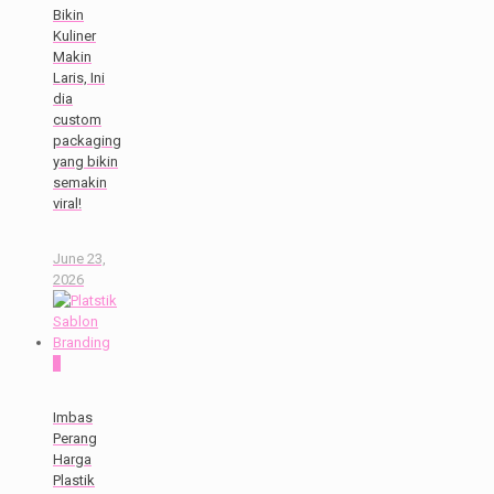
Bikin
Kuliner
Makin
Laris, Ini
dia
custom
packaging
yang bikin
semakin
viral!
June 23,
2026
0
Imbas
Perang
Harga
Plastik