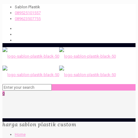
Sablon Plastik
089525101557
089623507755
0
harga sablon plastik custom
Home