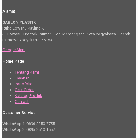
Alamat
SABLON PLASTIK
Ruko Lowanu Kavling K
Jl. Lowanu, Brontokusuman, Kec. Mergangsan, Kota Yogyakarta, Daerah
Istimewa Yogyakarta. 55153
Google Map
Home Page
Tentang Kami
Layanan
Portofolio
Cara Order
Katalog Produk
Contact
Customer Service
WhatsApp 1: 0896-2350-7755
WhatsApp 2: 0895-2510-1557