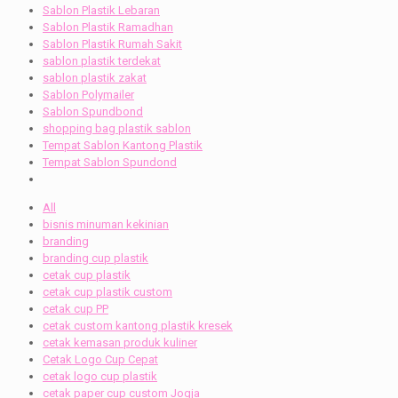
Sablon Plastik Lebaran
Sablon Plastik Ramadhan
Sablon Plastik Rumah Sakit
sablon plastik terdekat
sablon plastik zakat
Sablon Polymailer
Sablon Spundbond
shopping bag plastik sablon
Tempat Sablon Kantong Plastik
Tempat Sablon Spundond
All
bisnis minuman kekinian
branding
branding cup plastik
cetak cup plastik
cetak cup plastik custom
cetak cup PP
cetak custom kantong plastik kresek
cetak kemasan produk kuliner
Cetak Logo Cup Cepat
cetak logo cup plastik
cetak paper cup custom Jogja