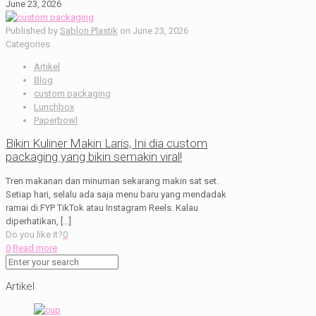
June 23, 2026
Published by
Sablon Plastik
on
June 23, 2026
Categories
Artikel
Blog
custom packaging
Lunchbox
Paperbowl
Bikin Kuliner Makin Laris, Ini dia custom
packaging yang bikin semakin viral!
Tren makanan dan minuman sekarang makin sat set.
Setiap hari, selalu ada saja menu baru yang mendadak
ramai di FYP TikTok atau Instagram Reels. Kalau
diperhatikan,
[…]
Do you like it?
0
0
Read more
Artikel