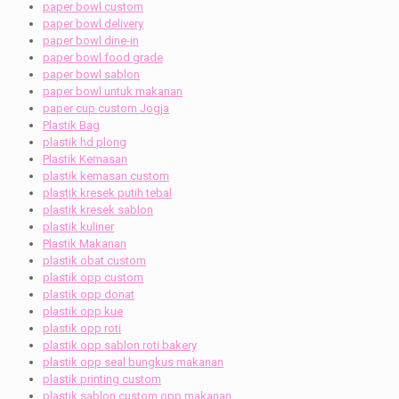
paper bowl custom
paper bowl delivery
paper bowl dine-in
paper bowl food grade
paper bowl sablon
paper bowl untuk makanan
paper cup custom Jogja
Plastik Bag
plastik hd plong
Plastik Kemasan
plastik kemasan custom
plastik kresek putih tebal
plastik kresek sablon
plastik kuliner
Plastik Makanan
plastik obat custom
plastik opp custom
plastik opp donat
plastik opp kue
plastik opp roti
plastik opp sablon roti bakery
plastik opp seal bungkus makanan
plastik printing custom
plastik sablon custom opp makanan