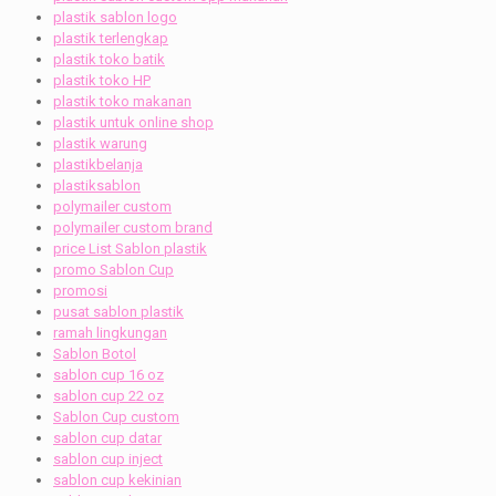
plastik sablon logo
plastik terlengkap
plastik toko batik
plastik toko HP
plastik toko makanan
plastik untuk online shop
plastik warung
plastikbelanja
plastiksablon
polymailer custom
polymailer custom brand
price List Sablon plastik
promo Sablon Cup
promosi
pusat sablon plastik
ramah lingkungan
Sablon Botol
sablon cup 16 oz
sablon cup 22 oz
Sablon Cup custom
sablon cup datar
sablon cup inject
sablon cup kekinian