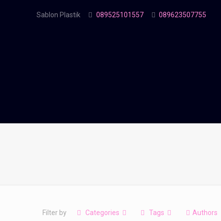
Sablon Plastik
089525101557
089623507755
Filter by
Categories
Tags
Authors