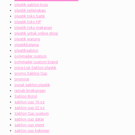
plastik sablon logo
plastik terlengkap
plastik toko batik
plastik toko HP
plastik toko makanan
plastik untuk online shop
plastik warung
plastikbelanja
plastiksablon
polymailer custom
polymailer custom brand
price List Sablon plastik
promo Sablon Cup
promosi
pusat sablon plastik
ramah lingkungan
Sablon Botol
sablon cup 16 oz
sablon cup 22 oz
Sablon Cup custom
sablon cup datar
sablon cup inject
sablon cup kekinian