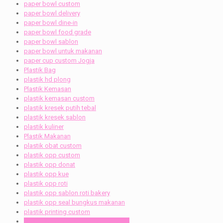
paper bowl custom
paper bowl delivery
paper bowl dine-in
paper bowl food grade
paper bowl sablon
paper bowl untuk makanan
paper cup custom Jogja
Plastik Bag
plastik hd plong
Plastik Kemasan
plastik kemasan custom
plastik kresek putih tebal
plastik kresek sablon
plastik kuliner
Plastik Makanan
plastik obat custom
plastik opp custom
plastik opp donat
plastik opp kue
plastik opp roti
plastik opp sablon roti bakery
plastik opp seal bungkus makanan
plastik printing custom
plastik sablon custom opp makanan