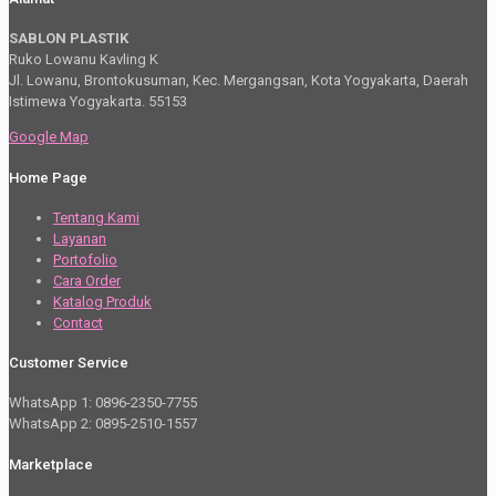
SABLON PLASTIK
Ruko Lowanu Kavling K
Jl. Lowanu, Brontokusuman, Kec. Mergangsan, Kota Yogyakarta, Daerah
Istimewa Yogyakarta. 55153
Google Map
Home Page
Tentang Kami
Layanan
Portofolio
Cara Order
Katalog Produk
Contact
Customer Service
WhatsApp 1: 0896-2350-7755
WhatsApp 2: 0895-2510-1557
Marketplace