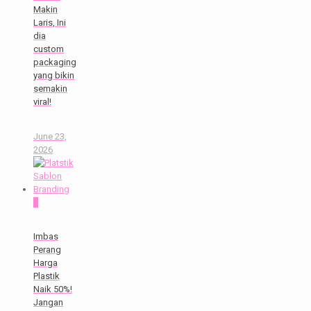
Makin
Laris, Ini
dia
custom
packaging
yang bikin
semakin
viral!
June 23,
2026
0
Imbas
Perang
Harga
Plastik
Naik 50%!
Jangan