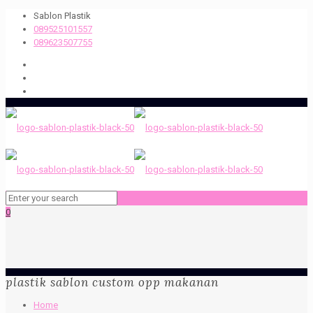
Sablon Plastik
089525101557
089623507755
0
plastik sablon custom opp makanan
Home