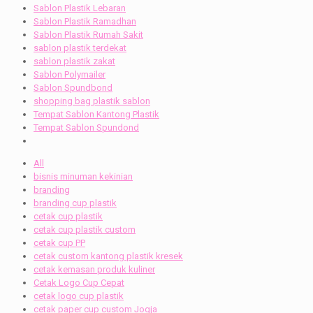
Sablon Plastik Lebaran
Sablon Plastik Ramadhan
Sablon Plastik Rumah Sakit
sablon plastik terdekat
sablon plastik zakat
Sablon Polymailer
Sablon Spundbond
shopping bag plastik sablon
Tempat Sablon Kantong Plastik
Tempat Sablon Spundond
All
bisnis minuman kekinian
branding
branding cup plastik
cetak cup plastik
cetak cup plastik custom
cetak cup PP
cetak custom kantong plastik kresek
cetak kemasan produk kuliner
Cetak Logo Cup Cepat
cetak logo cup plastik
cetak paper cup custom Jogja