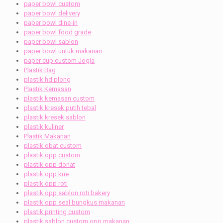
paper bowl custom
paper bowl delivery
paper bowl dine-in
paper bowl food grade
paper bowl sablon
paper bowl untuk makanan
paper cup custom Jogja
Plastik Bag
plastik hd plong
Plastik Kemasan
plastik kemasan custom
plastik kresek putih tebal
plastik kresek sablon
plastik kuliner
Plastik Makanan
plastik obat custom
plastik opp custom
plastik opp donat
plastik opp kue
plastik opp roti
plastik opp sablon roti bakery
plastik opp seal bungkus makanan
plastik printing custom
plastik sablon custom opp makanan