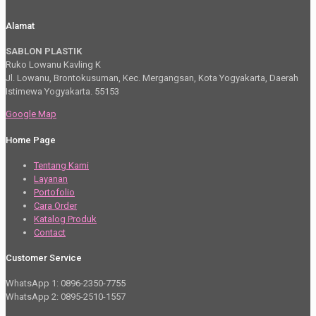
Alamat
SABLON PLASTIK
Ruko Lowanu Kavling K
Jl. Lowanu, Brontokusuman, Kec. Mergangsan, Kota Yogyakarta, Daerah
Istimewa Yogyakarta. 55153
Google Map
Home Page
Tentang Kami
Layanan
Portofolio
Cara Order
Katalog Produk
Contact
Customer Service
WhatsApp 1: 0896-2350-7755
WhatsApp 2: 0895-2510-1557