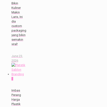
Bikin
Kuliner
Makin
Laris, Ini
dia
custom
packaging
yang bikin
semakin
viral!
June 23,
2026
0
Imbas
Perang
Harga
Plastik