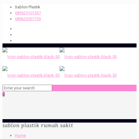
Sablon Plastik
089525101557
089623507755
0
sablon plastik rumah sakit
Home