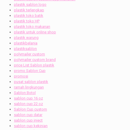
plastik sablon logo
plastik terlengkap
plastik toko batik
plastik toko HP
plastik toko makanan
plastik untuk online shop
plastik warung
plastikbelanja
plastiksablon
polymailer custom
polymailer custom brand
price List Sablon plastik
promo Sablon Cup
promosi
pusat sablon plastik
ramah lingkungan
Sablon Botol
sablon cup 16 oz
sablon cup 22 oz
Sablon Cup custom
sablon cup datar
sablon cup inject
sablon cup kekinian