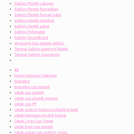
Sablon Plastik Lebaran
Sablon Plastik Ramadhan
Sablon Plastik Rumah Sakit
sablon plastik terdekat
sablon plastik zakat
Sablon Polymailer
Sablon Spundbond
shopping bag plastik sablon
Tempat Sablon Kantong Plastik
Tempat Sablon Spundond
All
bisnis minuman kekinian
branding
branding cup plastik
cetak cup plastik
cetak cup plastik custom
cetak cup PP
cetak custom kantong plastik kresek
cetak kemasan produk kuliner
Cetak Logo Cup Cepat
cetak logo cup plastik
cetak paper cup custom Jogja