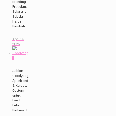
Branding
Produkmu
Sekarang
Sebelum
Harga
Berubah.
April 15,
2026
0
Sablon
Goodybag,
Spunbond
& Kardus,
Custom
untuk
Event
Lebih
Berkesan!