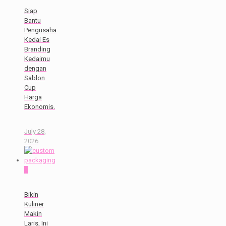
Siap
Bantu
Pengusaha
Kedai Es
Branding
Kedaimu
dengan
Sablon
Cup
Harga
Ekonomis.
July 28,
2026
0
Bikin
Kuliner
Makin
Laris, Ini