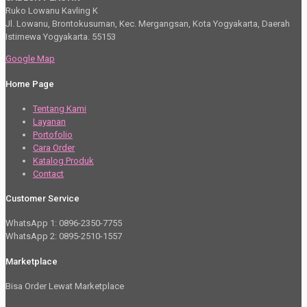
Ruko Lowanu Kavling K
Jl. Lowanu, Brontokusuman, Kec. Mergangsan, Kota Yogyakarta, Daerah
Istimewa Yogyakarta. 55153
Google Map
Home Page
Tentang Kami
Layanan
Portofolio
Cara Order
Katalog Produk
Contact
Customer Service
WhatsApp 1: 0896-2350-7755
WhatsApp 2: 0895-2510-1557
Marketplace
Bisa Order Lewat Marketplace