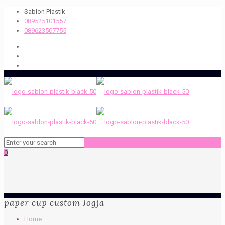
Sablon Plastik
089525101557
089623507755
0
paper cup custom Jogja
Home