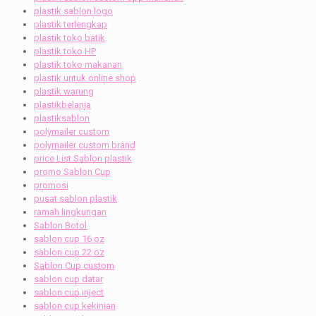
plastik sablon logo
plastik terlengkap
plastik toko batik
plastik toko HP
plastik toko makanan
plastik untuk online shop
plastik warung
plastikbelanja
plastiksablon
polymailer custom
polymailer custom brand
price List Sablon plastik
promo Sablon Cup
promosi
pusat sablon plastik
ramah lingkungan
Sablon Botol
sablon cup 16 oz
sablon cup 22 oz
Sablon Cup custom
sablon cup datar
sablon cup inject
sablon cup kekinian