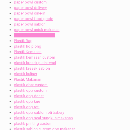
paper bowl custom
paper bowl delivery
paper bowl dine-in
paper bowl food grade
paper bowl sablon
paper bowl untuk makanan
paper cup custom Jogja
Plastik Bag
plastik hd plong
Plastik Kemasan
plastik kemasan custom
plastik kresek putih tebal
plastik kresek sablon
plastik kuliner
Plastik Makanan
plastik obat custom
plastik opp custom
plastik opp donat
plastik opp kue
plastik opp roti
plastik opp sablon roti bakery
plastik opp seal bungkus makanan
plastik printing custom
plastik sablon custom opp makanan