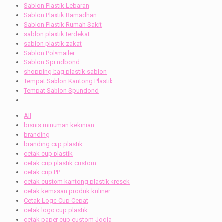
Sablon Plastik Lebaran
Sablon Plastik Ramadhan
Sablon Plastik Rumah Sakit
sablon plastik terdekat
sablon plastik zakat
Sablon Polymailer
Sablon Spundbond
shopping bag plastik sablon
Tempat Sablon Kantong Plastik
Tempat Sablon Spundond
All
bisnis minuman kekinian
branding
branding cup plastik
cetak cup plastik
cetak cup plastik custom
cetak cup PP
cetak custom kantong plastik kresek
cetak kemasan produk kuliner
Cetak Logo Cup Cepat
cetak logo cup plastik
cetak paper cup custom Jogja