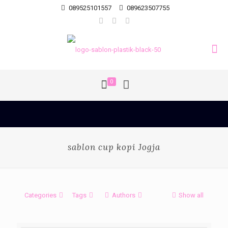
089525101557
089623507755
0
sablon cup kopi Jogja
Categories
Tags
Authors
Show all