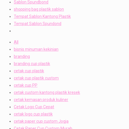
Sablon Spundbond
shopping bag plastik sablon
Tempat Sablon Kantong Plastik
Tempat Sablon Spundond
All
bisnis minuman kekinian
branding
branding cup plastik
cetak cup plastik
cetak cup plastik custom
cetak cup PP
cetak custom kantong plastik kresek
cetak kemasan produk kuliner
Cetak Logo Cup Cepat
cetak logo cup plastik
cetak paper cup custom Jogja
Cetak Paper Cup Custom Murah