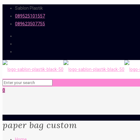
Sablon Plastik
089525101557
089623507755
0
paper bag custom
Home