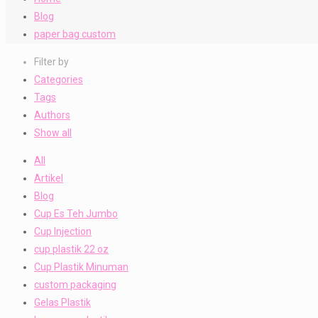
Blog
paper bag custom
Filter by
Categories
Tags
Authors
Show all
All
Artikel
Blog
Cup Es Teh Jumbo
Cup Injection
cup plastik 22 oz
Cup Plastik Minuman
custom packaging
Gelas Plastik