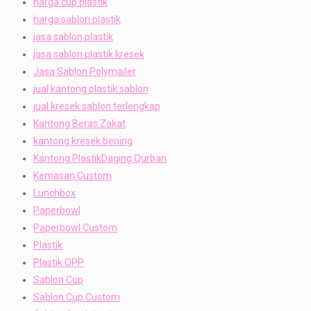
harga cup plastik
harga sablon plastik
jasa sablon plastik
jasa sablon plastik kresek
Jasa Sablon Polymailer
jual kantong plastik sablon
jual kresek sablon terlengkap
Kantong Beras Zakat
kantong kresek bening
Kantong PlastikDaging Qurban
Kemasan Custom
Lunchbox
Paperbowl
Paperbowl Custom
Plastik
Plastik OPP
Sablon Cup
Sablon Cup Custom