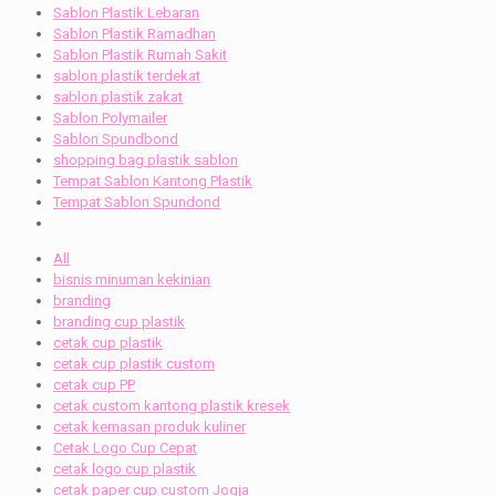
Sablon Plastik Lebaran
Sablon Plastik Ramadhan
Sablon Plastik Rumah Sakit
sablon plastik terdekat
sablon plastik zakat
Sablon Polymailer
Sablon Spundbond
shopping bag plastik sablon
Tempat Sablon Kantong Plastik
Tempat Sablon Spundond
All
bisnis minuman kekinian
branding
branding cup plastik
cetak cup plastik
cetak cup plastik custom
cetak cup PP
cetak custom kantong plastik kresek
cetak kemasan produk kuliner
Cetak Logo Cup Cepat
cetak logo cup plastik
cetak paper cup custom Jogja