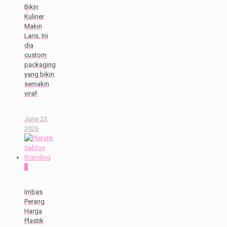
Bikin
Kuliner
Makin
Laris, Ini
dia
custom
packaging
yang bikin
semakin
viral!
June 23,
2026
0
Imbas
Perang
Harga
Plastik