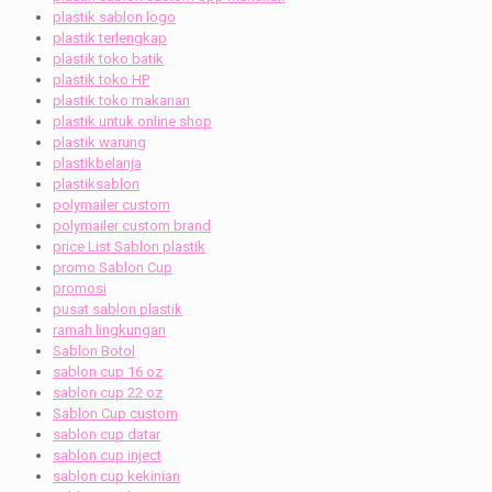
plastik sablon logo
plastik terlengkap
plastik toko batik
plastik toko HP
plastik toko makanan
plastik untuk online shop
plastik warung
plastikbelanja
plastiksablon
polymailer custom
polymailer custom brand
price List Sablon plastik
promo Sablon Cup
promosi
pusat sablon plastik
ramah lingkungan
Sablon Botol
sablon cup 16 oz
sablon cup 22 oz
Sablon Cup custom
sablon cup datar
sablon cup inject
sablon cup kekinian