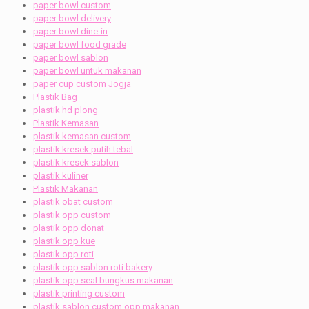
paper bowl custom
paper bowl delivery
paper bowl dine-in
paper bowl food grade
paper bowl sablon
paper bowl untuk makanan
paper cup custom Jogja
Plastik Bag
plastik hd plong
Plastik Kemasan
plastik kemasan custom
plastik kresek putih tebal
plastik kresek sablon
plastik kuliner
Plastik Makanan
plastik obat custom
plastik opp custom
plastik opp donat
plastik opp kue
plastik opp roti
plastik opp sablon roti bakery
plastik opp seal bungkus makanan
plastik printing custom
plastik sablon custom opp makanan