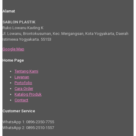
Alamat
SABLON PLASTIK
Ruko Lowanu Kavling K
Jl. Lowanu, Brontokusuman, Kec. Mergangsan, Kota Yogyakarta, Daerah
Istimewa Yogyakarta. 55153
Google Map
Home Page
Tentang Kami
Layanan
Portofolio
Cara Order
Katalog Produk
Contact
Customer Service
WhatsApp 1: 0896-2350-7755
WhatsApp 2: 0895-2510-1557