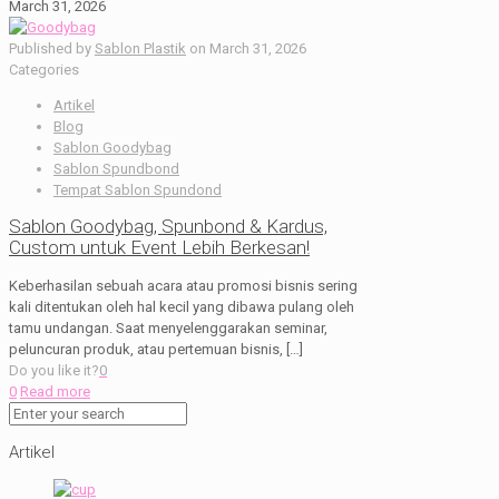
March 31, 2026
Published by
Sablon Plastik
on
March 31, 2026
Categories
Artikel
Blog
Sablon Goodybag
Sablon Spundbond
Tempat Sablon Spundond
Sablon Goodybag, Spunbond & Kardus,
Custom untuk Event Lebih Berkesan!
Keberhasilan sebuah acara atau promosi bisnis sering
kali ditentukan oleh hal kecil yang dibawa pulang oleh
tamu undangan. Saat menyelenggarakan seminar,
peluncuran produk, atau pertemuan bisnis,
[…]
Do you like it?
0
0
Read more
Artikel