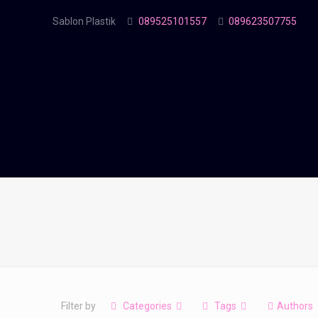
Sablon Plastik
089525101557
089623507755
Filter by
Categories
Tags
Authors