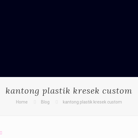
kantong plastik kresek custom
Home
Blog
kantong plastik kresek custom