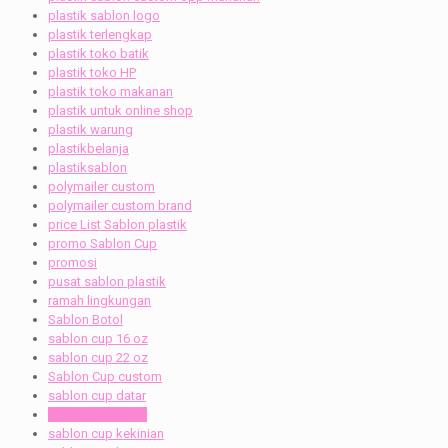
plastik sablon logo
plastik terlengkap
plastik toko batik
plastik toko HP
plastik toko makanan
plastik untuk online shop
plastik warung
plastikbelanja
plastiksablon
polymailer custom
polymailer custom brand
price List Sablon plastik
promo Sablon Cup
promosi
pusat sablon plastik
ramah lingkungan
Sablon Botol
sablon cup 16 oz
sablon cup 22 oz
Sablon Cup custom
sablon cup datar
sablon cup inject
sablon cup kekinian