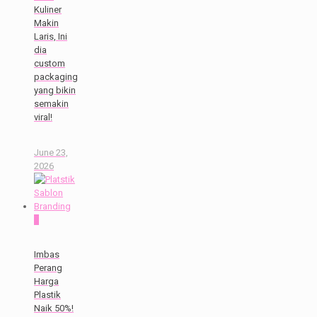
Kuliner
Makin
Laris, Ini
dia
custom
packaging
yang bikin
semakin
viral!
June 23,
2026
0
Imbas
Perang
Harga
Plastik
Naik 50%!