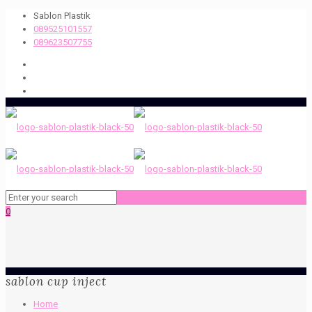
Sablon Plastik
089525101557
089623507755
0
sablon cup inject
Home