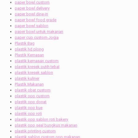
paper bowl custom
paper bowl delivery
paper bowl dine-in
paper bowl food grade
paper bowl sablon
paper bowl untuk makanan
paper cup custom Jogja
Plastik Bag
plastik hd plong
Plastik Kemasan
plastik kemasan custom
plastik kresek putih tebal
plastik kresek sablon
plastik kuliner
Plastik Makanan
plastik obat custom
plastik opp custom
plastik opp donat
plastik opp kue
plastik opp roti
plastik opp sablon roti bakery
plastik opp seal bungkus makanan
plastik printing custom
plastik sablon custom opp makanan