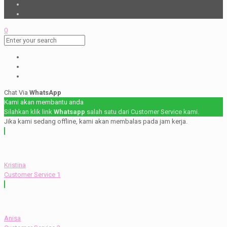
0
Chat Via
WhatsApp
Kami akan membantu anda
Silahkan klik link
Whatsapp
salah satu dari Customer Service kami.
Jika kami sedang offline, kami akan membalas pada jam kerja.
Kristina
Customer Service 1
Anisa