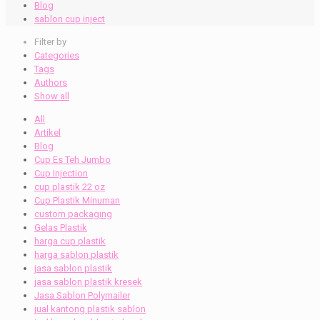
Blog
sablon cup inject
Filter by
Categories
Tags
Authors
Show all
All
Artikel
Blog
Cup Es Teh Jumbo
Cup Injection
cup plastik 22 oz
Cup Plastik Minuman
custom packaging
Gelas Plastik
harga cup plastik
harga sablon plastik
jasa sablon plastik
jasa sablon plastik kresek
Jasa Sablon Polymailer
jual kantong plastik sablon