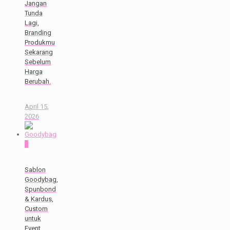
Jangan
Tunda
Lagi,
Branding
Produkmu
Sekarang
Sebelum
Harga
Berubah.
April 15,
2026
0
Sablon
Goodybag,
Spunbond
& Kardus,
Custom
untuk
Event