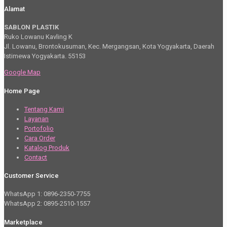
Alamat
SABLON PLASTIK
Ruko Lowanu Kavling K
Jl. Lowanu, Brontokusuman, Kec. Mergangsan, Kota Yogyakarta, Daerah
Istimewa Yogyakarta. 55153
Google Map
Home Page
Tentang Kami
Layanan
Portofolio
Cara Order
Katalog Produk
Contact
Customer Service
WhatsApp 1: 0896-2350-7755
WhatsApp 2: 0895-2510-1557
Marketplace