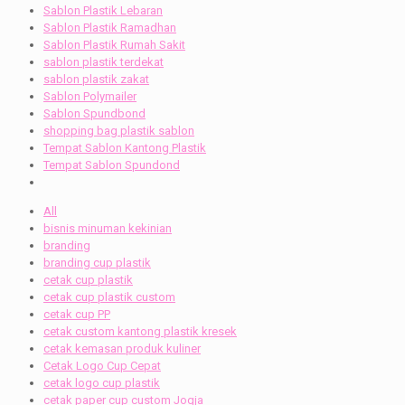
Sablon Plastik Lebaran
Sablon Plastik Ramadhan
Sablon Plastik Rumah Sakit
sablon plastik terdekat
sablon plastik zakat
Sablon Polymailer
Sablon Spundbond
shopping bag plastik sablon
Tempat Sablon Kantong Plastik
Tempat Sablon Spundond
All
bisnis minuman kekinian
branding
branding cup plastik
cetak cup plastik
cetak cup plastik custom
cetak cup PP
cetak custom kantong plastik kresek
cetak kemasan produk kuliner
Cetak Logo Cup Cepat
cetak logo cup plastik
cetak paper cup custom Jogja