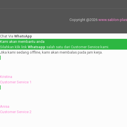
Copyright @2026
www.sablon-plas
Chat Via
WhatsApp
Kami akan membantu anda
Silahkan klik link
Whatsapp
salah satu dari Customer Service kami.
Jika kami sedang offline, kami akan membalas pada jam kerja.
Kristina
Customer Service 1
Anisa
Customer Service 2