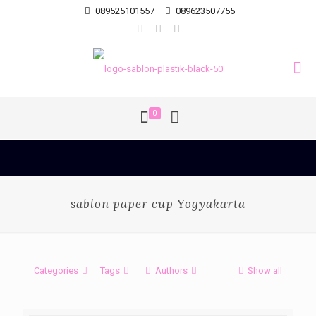
089525101557
089623507755
0
sablon paper cup Yogyakarta
Categories
Tags
Authors
Show all