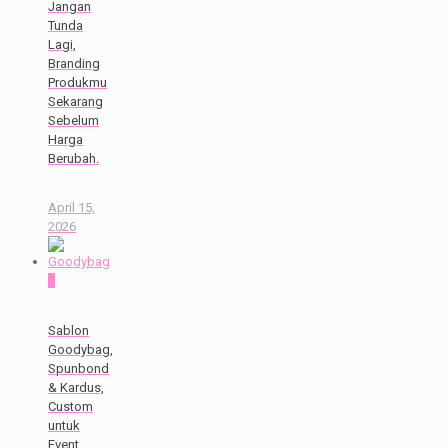
Jangan
Tunda
Lagi,
Branding
Produkmu
Sekarang
Sebelum
Harga
Berubah.
April 15,
2026
0
Sablon
Goodybag,
Spunbond
& Kardus,
Custom
untuk
Event