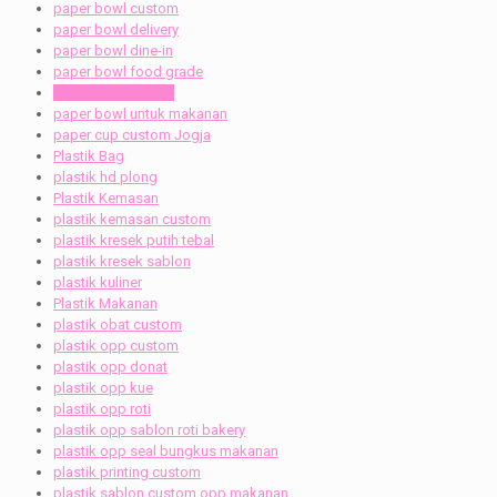
paper bowl custom
paper bowl delivery
paper bowl dine-in
paper bowl food grade
paper bowl sablon
paper bowl untuk makanan
paper cup custom Jogja
Plastik Bag
plastik hd plong
Plastik Kemasan
plastik kemasan custom
plastik kresek putih tebal
plastik kresek sablon
plastik kuliner
Plastik Makanan
plastik obat custom
plastik opp custom
plastik opp donat
plastik opp kue
plastik opp roti
plastik opp sablon roti bakery
plastik opp seal bungkus makanan
plastik printing custom
plastik sablon custom opp makanan