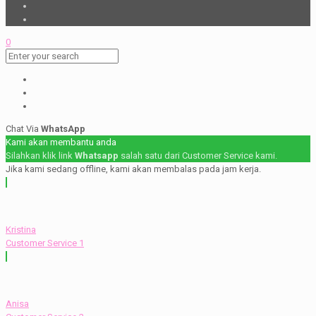
0
Chat Via
WhatsApp
Kami akan membantu anda
Silahkan klik link
Whatsapp
salah satu dari Customer Service kami.
Jika kami sedang offline, kami akan membalas pada jam kerja.
Kristina
Customer Service 1
Anisa