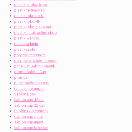
plastik sablon logo
plastik terlengkap
plastik toko batik
plastik toko HP
plastik toko makanan
plastik untuk online shop
plastik warung
plastikbelanja
plastiksablon
polymailer custom
polymailer custom brand
price List Sablon plastik
promo Sablon Cup
promosi
pusat sablon plastik
ramah lingkungan
Sablon Botol
sablon cup 16 oz
sablon cup 22 oz
Sablon Cup custom
sablon cup datar
sablon cup inject
sablon cup kekinian