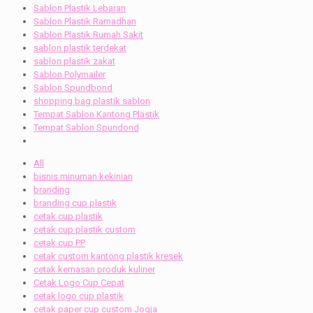
Sablon Plastik Lebaran
Sablon Plastik Ramadhan
Sablon Plastik Rumah Sakit
sablon plastik terdekat
sablon plastik zakat
Sablon Polymailer
Sablon Spundbond
shopping bag plastik sablon
Tempat Sablon Kantong Plastik
Tempat Sablon Spundond
All
bisnis minuman kekinian
branding
branding cup plastik
cetak cup plastik
cetak cup plastik custom
cetak cup PP
cetak custom kantong plastik kresek
cetak kemasan produk kuliner
Cetak Logo Cup Cepat
cetak logo cup plastik
cetak paper cup custom Jogja