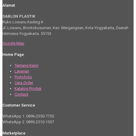
Alamat
SABLON PLASTIK
Ruko Lowanu Kavling K
Jl. Lowanu, Brontokusuman, Kec. Mergangsan, Kota Yogyakarta, Daerah
Istimewa Yogyakarta. 55153
Google Map
Home Page
Tentang Kami
Layanan
Portofolio
Cara Order
Katalog Produk
Contact
Customer Service
WhatsApp 1: 0896-2350-7755
WhatsApp 2: 0895-2510-1557
Marketplace