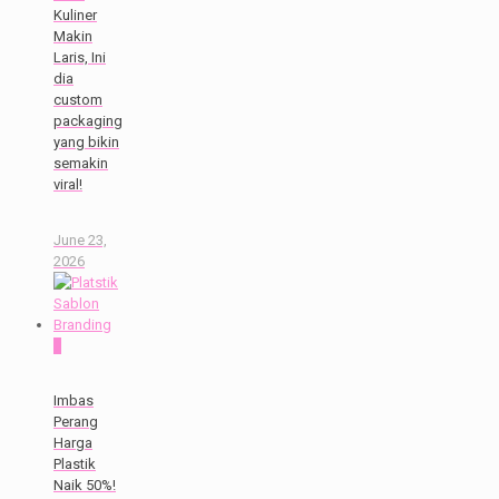
Kuliner
Makin
Laris, Ini
dia
custom
packaging
yang bikin
semakin
viral!
June 23,
2026
0
Imbas
Perang
Harga
Plastik
Naik 50%!