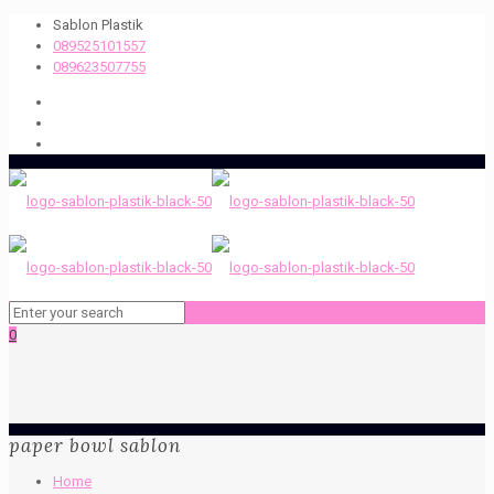
Sablon Plastik
089525101557
089623507755
0
paper bowl sablon
Home