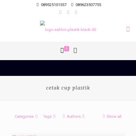
089525101557
089623507755
0
cetak cup plastik
Categories
Tags
Authors
Show all