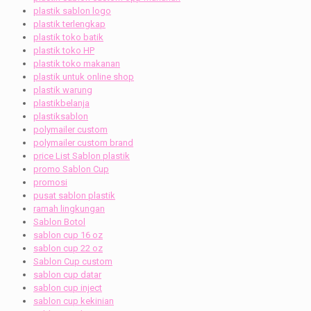
plastik sablon logo
plastik terlengkap
plastik toko batik
plastik toko HP
plastik toko makanan
plastik untuk online shop
plastik warung
plastikbelanja
plastiksablon
polymailer custom
polymailer custom brand
price List Sablon plastik
promo Sablon Cup
promosi
pusat sablon plastik
ramah lingkungan
Sablon Botol
sablon cup 16 oz
sablon cup 22 oz
Sablon Cup custom
sablon cup datar
sablon cup inject
sablon cup kekinian