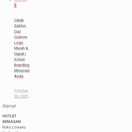
0
Cetak
Sablon
Cup
Custom
Logo
Murah &
Cepat |
Solusi
Branding
Minuman
Anda
October
20, 2025
Alamat
OUTLET
KEMASAN
Ruko Lowanu