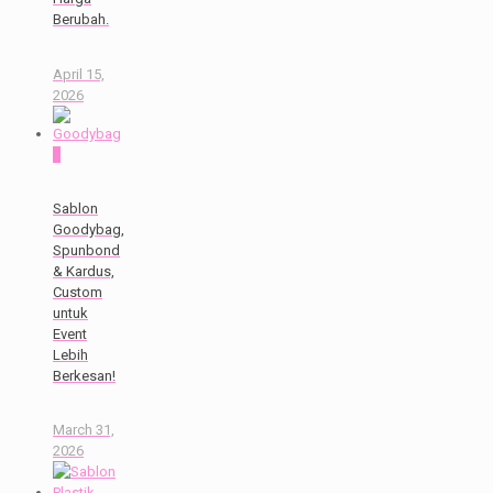
Berubah.
April 15,
2026
0
Sablon
Goodybag,
Spunbond
& Kardus,
Custom
untuk
Event
Lebih
Berkesan!
March 31,
2026