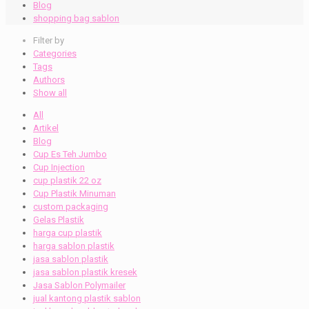
Blog
shopping bag sablon
Filter by
Categories
Tags
Authors
Show all
All
Artikel
Blog
Cup Es Teh Jumbo
Cup Injection
cup plastik 22 oz
Cup Plastik Minuman
custom packaging
Gelas Plastik
harga cup plastik
harga sablon plastik
jasa sablon plastik
jasa sablon plastik kresek
Jasa Sablon Polymailer
jual kantong plastik sablon