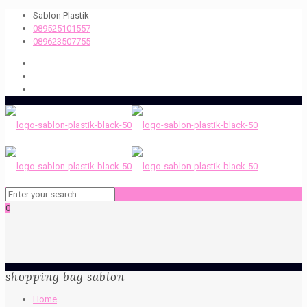
Sablon Plastik
089525101557
089623507755
0
shopping bag sablon
Home