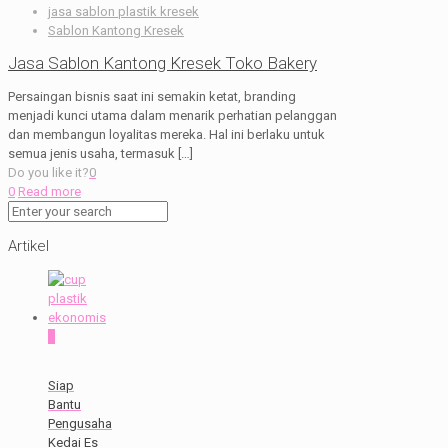
jasa sablon plastik kresek
Sablon Kantong Kresek
Jasa Sablon Kantong Kresek Toko Bakery
Persaingan bisnis saat ini semakin ketat, branding
menjadi kunci utama dalam menarik perhatian pelanggan
dan membangun loyalitas mereka. Hal ini berlaku untuk
semua jenis usaha, termasuk
[…]
Do you like it?
0
0
Read more
Artikel
0
Siap
Bantu
Pengusaha
Kedai Es