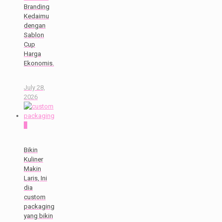
Branding
Kedaimu
dengan
Sablon
Cup
Harga
Ekonomis.
July 28,
2026
0
Bikin
Kuliner
Makin
Laris, Ini
dia
custom
packaging
yang bikin