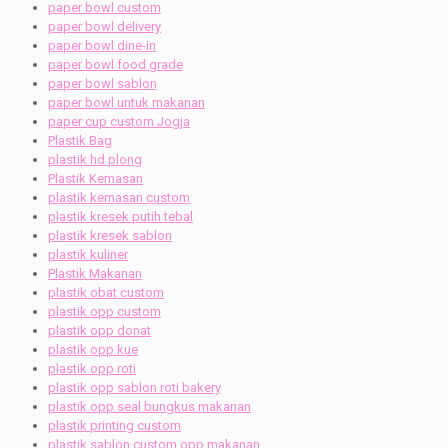
paper bowl custom
paper bowl delivery
paper bowl dine-in
paper bowl food grade
paper bowl sablon
paper bowl untuk makanan
paper cup custom Jogja
Plastik Bag
plastik hd plong
Plastik Kemasan
plastik kemasan custom
plastik kresek putih tebal
plastik kresek sablon
plastik kuliner
Plastik Makanan
plastik obat custom
plastik opp custom
plastik opp donat
plastik opp kue
plastik opp roti
plastik opp sablon roti bakery
plastik opp seal bungkus makanan
plastik printing custom
plastik sablon custom opp makanan