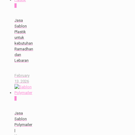
0
Jasa
Sablon
Plastik
untuk
kebutuhan
Ramadhan
dan
Lebaran
February
13, 2026
0
Jasa
Sablon
Polymailer
|