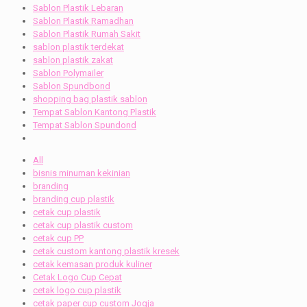
Sablon Plastik Lebaran
Sablon Plastik Ramadhan
Sablon Plastik Rumah Sakit
sablon plastik terdekat
sablon plastik zakat
Sablon Polymailer
Sablon Spundbond
shopping bag plastik sablon
Tempat Sablon Kantong Plastik
Tempat Sablon Spundond
All
bisnis minuman kekinian
branding
branding cup plastik
cetak cup plastik
cetak cup plastik custom
cetak cup PP
cetak custom kantong plastik kresek
cetak kemasan produk kuliner
Cetak Logo Cup Cepat
cetak logo cup plastik
cetak paper cup custom Jogja