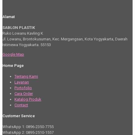
Alamat
SABLON PLASTIK
Ruko Lowanu Kavling K
Jl. Lowanu, Brontokusuman, Kec. Mergangsan, Kota Yogyakarta, Daerah
Istimewa Yogyakarta. 55153
Google Map
Home Page
Tentang Kami
Layanan
Portofolio
Cara Order
Katalog Produk
Contact
Customer Service
WhatsApp 1: 0896-2350-7755
WhatsApp 2: 0895-2510-1557