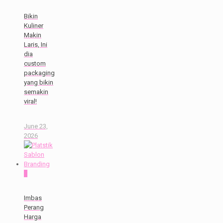
Bikin
Kuliner
Makin
Laris, Ini
dia
custom
packaging
yang bikin
semakin
viral!
June 23,
2026
0
Imbas
Perang
Harga