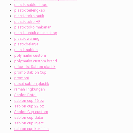
plastik sablon logo
plastik terlengkap
plastik toko batik
plastik toko HP
plastik toko makanan
plastik untuk online shop
plastik warung
plastikbelanja
plastiksablon
polymailer custom
polymailer custom brand
price List Sablon plastik
promo Sablon Cup
promosi
pusat sablon plastik
ramah lingkungan
Sablon Botol
sablon cup 16 oz
sablon cup 22 oz
Sablon Cup custom
sablon cup datar
sablon cup inject
sablon cup kekinian