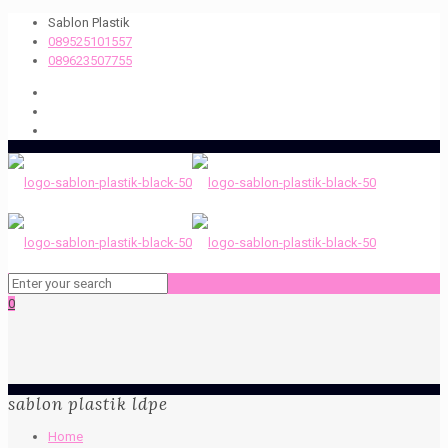
Sablon Plastik
089525101557
089623507755
0
sablon plastik ldpe
Home