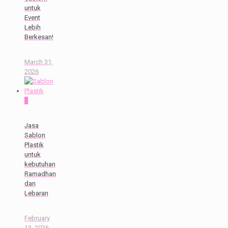
untuk
Event
Lebih
Berkesan!
March 31,
2026
0
Jasa
Sablon
Plastik
untuk
kebutuhan
Ramadhan
dan
Lebaran
February
13, 2026