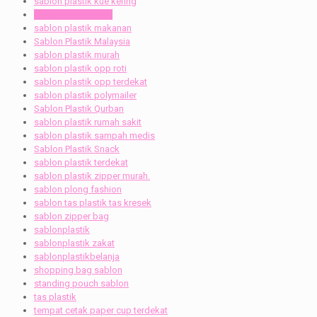
sablon plastik kue kering
sablon plastik ldpe
sablon plastik makanan
Sablon Plastik Malaysia
sablon plastik murah
sablon plastik opp roti
sablon plastik opp terdekat
sablon plastik polymailer
Sablon Plastik Qurban
sablon plastik rumah sakit
sablon plastik sampah medis
Sablon Plastik Snack
sablon plastik terdekat
sablon plastik zipper murah.
sablon plong fashion
sablon tas plastik tas kresek
sablon zipper bag
sablonplastik
sablonplastik zakat
sablonplastikbelanja
shopping bag sablon
standing pouch sablon
tas plastik
tempat cetak paper cup terdekat