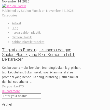
November 14, 2025
Published by
Sablon Plastik
on
November 14, 2025
Categories
Artikel
Blog
harga sablon plastik
Sablon Plastik
sablon plastik terdekat
Tingkatkan Branding Usahamu dengan
Sablon Plastik yang Bikin Kemasan Lebih
Berkarakter!
Ketika usaha mulai berjalan, branding bukan lagi pilihan,
tapi kebutuhan. Bukan selalu soal iklan mahal atau
promosi yang heboh. Kadang, branding justru dimulai
dari hal sederhana
[…]
Do you like it?
0
0
Read more
Artikel