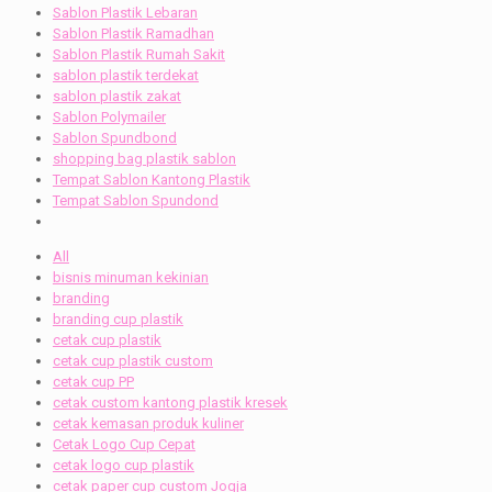
Sablon Plastik Lebaran
Sablon Plastik Ramadhan
Sablon Plastik Rumah Sakit
sablon plastik terdekat
sablon plastik zakat
Sablon Polymailer
Sablon Spundbond
shopping bag plastik sablon
Tempat Sablon Kantong Plastik
Tempat Sablon Spundond
All
bisnis minuman kekinian
branding
branding cup plastik
cetak cup plastik
cetak cup plastik custom
cetak cup PP
cetak custom kantong plastik kresek
cetak kemasan produk kuliner
Cetak Logo Cup Cepat
cetak logo cup plastik
cetak paper cup custom Jogja