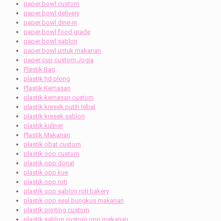
paper bowl custom
paper bowl delivery
paper bowl dine-in
paper bowl food grade
paper bowl sablon
paper bowl untuk makanan
paper cup custom Jogja
Plastik Bag
plastik hd plong
Plastik Kemasan
plastik kemasan custom
plastik kresek putih tebal
plastik kresek sablon
plastik kuliner
Plastik Makanan
plastik obat custom
plastik opp custom
plastik opp donat
plastik opp kue
plastik opp roti
plastik opp sablon roti bakery
plastik opp seal bungkus makanan
plastik printing custom
plastik sablon custom opp makanan