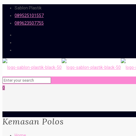
Sablon Plastik
089525101557
089623507755
0
Kemasan Polos
Home