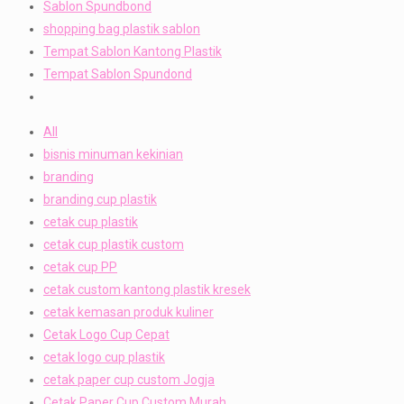
Sablon Spundbond
shopping bag plastik sablon
Tempat Sablon Kantong Plastik
Tempat Sablon Spundond
All
bisnis minuman kekinian
branding
branding cup plastik
cetak cup plastik
cetak cup plastik custom
cetak cup PP
cetak custom kantong plastik kresek
cetak kemasan produk kuliner
Cetak Logo Cup Cepat
cetak logo cup plastik
cetak paper cup custom Jogja
Cetak Paper Cup Custom Murah