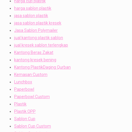
harga cup plastik
harga sablon plastik
jasa sablon plastik
jasa sablon plastik kresek
Jasa Sablon Polymailer
jual kantong plastik sablon
jual kresek sablon terlengkap
Kantong Beras Zakat
kantong kresek bening
Kantong PlastikDaging Qurban
Kemasan Custom
Lunchbox
Paperbowl
Paperbowl Custom
Plastik
Plastik OPP
Sablon Cup
Sablon Cup Custom