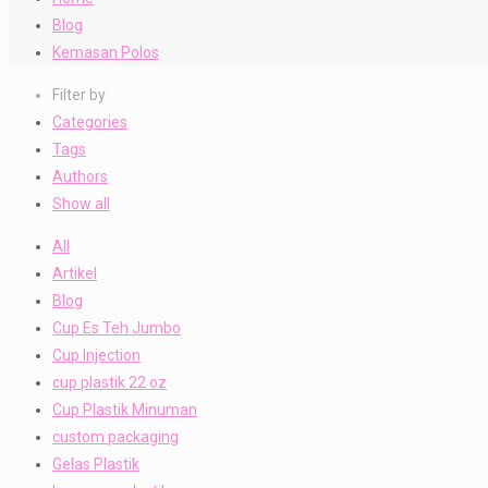
Blog
Kemasan Polos
Filter by
Categories
Tags
Authors
Show all
All
Artikel
Blog
Cup Es Teh Jumbo
Cup Injection
cup plastik 22 oz
Cup Plastik Minuman
custom packaging
Gelas Plastik