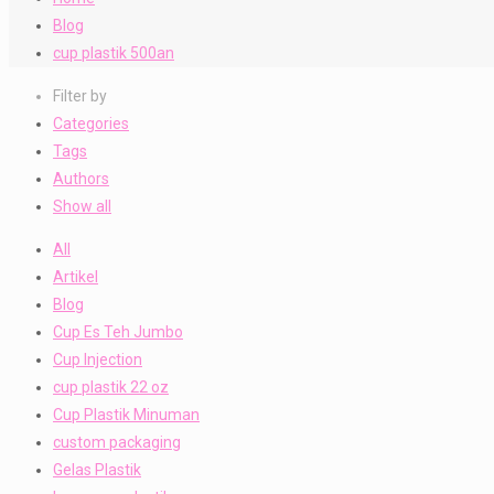
Blog
cup plastik 500an
Filter by
Categories
Tags
Authors
Show all
All
Artikel
Blog
Cup Es Teh Jumbo
Cup Injection
cup plastik 22 oz
Cup Plastik Minuman
custom packaging
Gelas Plastik