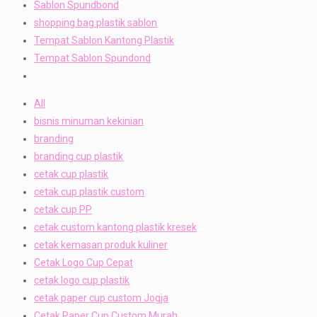
Sablon Spundbond
shopping bag plastik sablon
Tempat Sablon Kantong Plastik
Tempat Sablon Spundond
All
bisnis minuman kekinian
branding
branding cup plastik
cetak cup plastik
cetak cup plastik custom
cetak cup PP
cetak custom kantong plastik kresek
cetak kemasan produk kuliner
Cetak Logo Cup Cepat
cetak logo cup plastik
cetak paper cup custom Jogja
Cetak Paper Cup Custom Murah