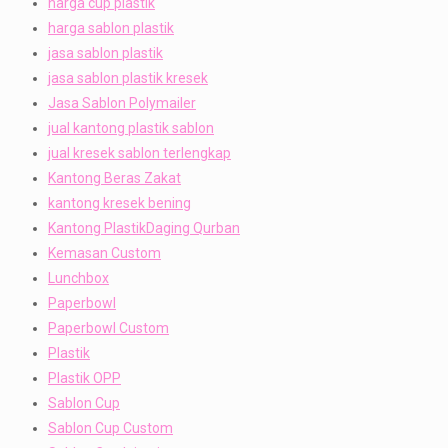
harga cup plastik
harga sablon plastik
jasa sablon plastik
jasa sablon plastik kresek
Jasa Sablon Polymailer
jual kantong plastik sablon
jual kresek sablon terlengkap
Kantong Beras Zakat
kantong kresek bening
Kantong PlastikDaging Qurban
Kemasan Custom
Lunchbox
Paperbowl
Paperbowl Custom
Plastik
Plastik OPP
Sablon Cup
Sablon Cup Custom