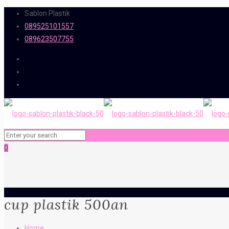
Sablon Plastik
089525101557
089623507755
0
cup plastik 500an
Home