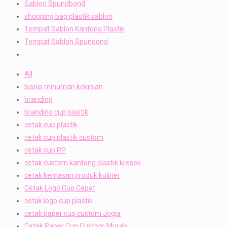
Sablon Spundbond
shopping bag plastik sablon
Tempat Sablon Kantong Plastik
Tempat Sablon Spundond
All
bisnis minuman kekinian
branding
branding cup plastik
cetak cup plastik
cetak cup plastik custom
cetak cup PP
cetak custom kantong plastik kresek
cetak kemasan produk kuliner
Cetak Logo Cup Cepat
cetak logo cup plastik
cetak paper cup custom Jogja
Cetak Paper Cup Custom Murah