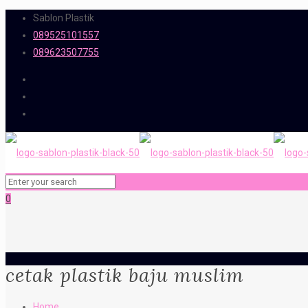
Sablon Plastik
089525101557
089623507755
0
cetak plastik baju muslim
Home