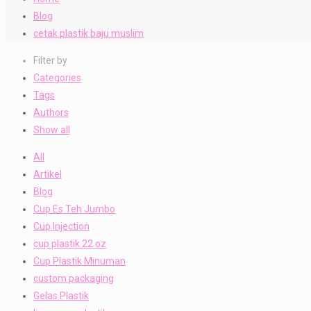
Blog
cetak plastik baju muslim
Filter by
Categories
Tags
Authors
Show all
All
Artikel
Blog
Cup Es Teh Jumbo
Cup Injection
cup plastik 22 oz
Cup Plastik Minuman
custom packaging
Gelas Plastik