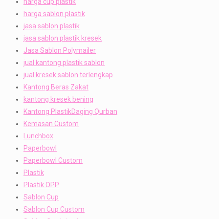
harga cup plastik
harga sablon plastik
jasa sablon plastik
jasa sablon plastik kresek
Jasa Sablon Polymailer
jual kantong plastik sablon
jual kresek sablon terlengkap
Kantong Beras Zakat
kantong kresek bening
Kantong PlastikDaging Qurban
Kemasan Custom
Lunchbox
Paperbowl
Paperbowl Custom
Plastik
Plastik OPP
Sablon Cup
Sablon Cup Custom